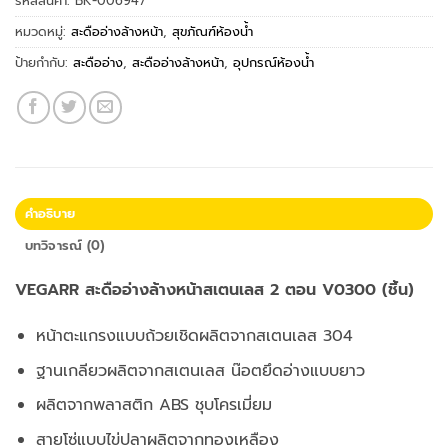
รหัสสินค้า:
BK-006947
หมวดหมู่:
สะดืออ่างล้างหน้า
,
สุขภัณฑ์ห้องน้ำ
ป้ายกำกับ:
สะดืออ่าง
,
สะดืออ่างล้างหน้า
,
อุปกรณ์ห้องน้ำ
คำอธิบาย
บทวิจารณ์ (0)
VEGARR สะดืออ่างล้างหน้าสเตนเลส 2 ตอน V0300 (ชิ้น)
หน้าตะแกรงแบบถ้วยเชิดผลิตจากสเตนเลส 304
ฐานเกลียวผลิตจากสเตนเลส น๊อตยึดอ่างแบบยาว
ผลิตจากพลาสติก ABS ชุบโครเมี่ยม
สายโซ่แบบไข่ปลาผลิตจากทองเหลือง