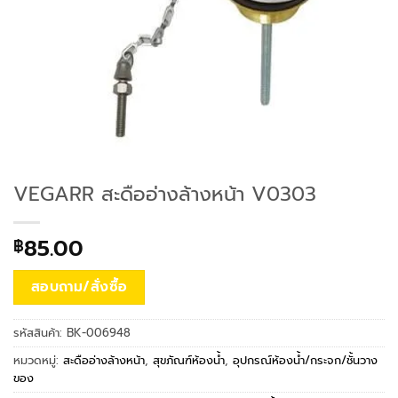
VEGARR สะดืออ่างล้างหน้า V0303
85.00
฿
สอบถาม/สั่งซื้อ
รหัสสินค้า:
BK-006948
หมวดหมู่:
สะดืออ่างล้างหน้า
,
สุขภัณฑ์ห้องน้ำ
,
อุปกรณ์ห้องน้ำ/กระจก/ชั้นวาง
ของ