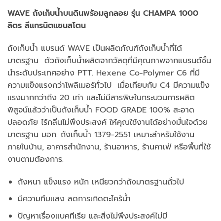
WAVE ถังเก็บน้ำบนดินพร้อมลูกลอย รุ่น CHAMPA 1000
ลิตร สีแกรนิตแซนสโตน
ถังเก็บน้ำ แบรนด์ WAVE เป็นผลิตภัณฑ์ถังเก็บน้ำที่ได้
มาตรฐาน ตัวถังเก็บน้ำผลิตจากวัสดุที่มีคุณภาพจากแบรนด์ชั้น
นำระดับประเทศอย่าง PTT. Hexene Co-Polymer C6 ที่มี
ความแข็งแรงกว่าโพลิเมอร์ทั่วไป เมื่อเทียบกับ C4 มีความแข็ง
แรงมากกว่าถึง 20 เท่า และไม่มีสารพิษในกระบวนการผลิต
พิสูจน์แล้วว่าเป็นถังเก็บน้ำ FOOD GRADE 100% สะอาด
ปลอดภัย ไร้กลิ่นไม่พึงประสงค์ ให้คุณใช้งานได้อย่างมั่นใจด้วย
มาตรฐาน มอก. ถังเก็บน้ำ 1379-2551 เหมาะสำหรับใช้งาน
ภายในบ้าน, อาคารสำนักงาน, ร้านอาหาร, ร้านคาเฟ่ หรือพื้นที่ใช้
งานตามต้องการ.
ถังหนา แข็งแรง หนัก เหนียวกว่าถังมาตรฐานถั่วไป
มีความทึบแสง ลดการเกิดตะไคร้น้ำ
ปัญหาเรื่องแบคทีเรีย และสิ่งไม่พึงประสงค์ไม่มี