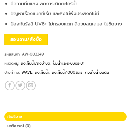
มีความทึบแสง ลดการเกิดตะไคร้น้ำ
ปัญหาเรื่องแบคทีเรีย และสิ่งไม่พึงประสงค์ไม่มี
ป้องกันรังสี UV8+ ไม่กรอบแตก สีสวยสดเสมอ ไม่ซีดจาง
สอบถาม/สั่งซื้อ
รหัสสินค้า:
AW-003349
หมวดหมู่:
ถังเก็บน้ำ/ถังบำบัด
,
ปั้มน้ำและระบบประปา
ป้ายกำกับ:
WAVE
,
ถังเก็บน้ำ
,
ถังเก็บน้ำ1000ลิตร
,
ถังเก็บน้ำบนดิน
คำอธิบาย
บทวิจารณ์ (0)