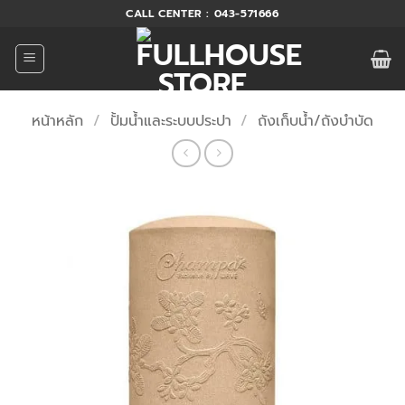
ข้าม
CALL CENTER : 043-571666
ไป
ยัง
เนื้อหา
หน้าหลัก
/
ปั้มน้ำและระบบประปา
/
ถังเก็บน้ำ/ถังบำบัด