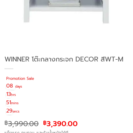
WINNER โต๊ะกลางกระจก DECOR สีWT-M
Promotion Sale
08
days
13
hrs
51
mins
29
secs
Original
Current
3,990.00
3,390.00
฿
฿
price
price
แข็งแรง ทนทาน และรับน้ำหนักได้ดี