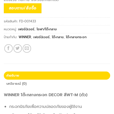
was:
is:
สอบถาม/สั่งซื้อ
฿3,990.00.
฿3,390.00.
รหัสสินค้า:
FD-001433
หมวดหมู่:
เฟอร์นิเจอร์
,
โซฟา/โต๊ะกลาง
ป้ายกำกับ:
WINNER
,
เฟอร์นิเจอร์
,
โต๊ะกลาง
,
โต๊ะกลางกระจก
คำอธิบาย
บทวิจารณ์ (0)
WINNER โต๊ะกลางกระจก DECOR สีWT-M (ตัว)
กระจกนิรภัยเพื่อความปลอดภัยของผู้ใช้งาน