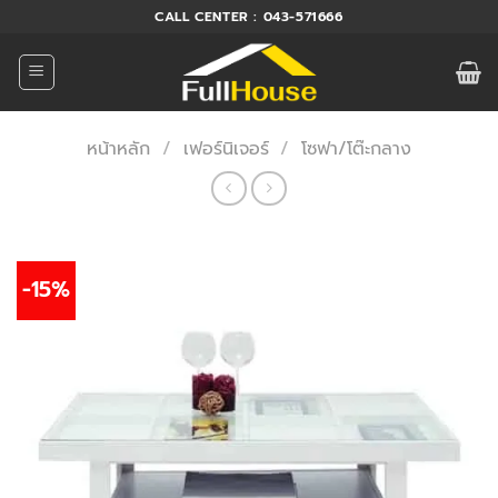
ข้าม
CALL CENTER : 043-571666
ไป
ยัง
เนื้อหา
หน้าหลัก
/
เฟอร์นิเจอร์
/
โซฟา/โต๊ะกลาง
-15%