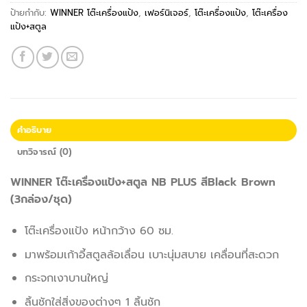
ป้ายกำกับ:
WINNER โต๊ะเครื่องแป้ง
,
เฟอร์นิเจอร์
,
โต๊ะเครื่องแป้ง
,
โต๊ะเครื่อง
แป้ง+สตูล
คำอธิบาย
บทวิจารณ์ (0)
WINNER โต๊ะเครื่องแป้ง+สตูล NB PLUS สีBlack Brown
(3กล่อง/ชุด)
โต๊ะเครื่องแป้ง หน้ากว้าง 60 ซม.
มาพร้อมเก้าอี้สตูลล้อเลื่อน เบาะนุ่มสบาย เคลื่อนที่สะดวก
กระจกเงาบานใหญ่
ลิ้นชักใส่สิ่งของต่างๆ 1 ลิ้นชัก