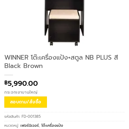
WINNER โต๊ะเครื่องแป้ง+สตูล NB PLUS สี
Black Brown
5,990.00
฿
กระจกเงาบานใหญ่
สอบถาม/สั่งซื้อ
รหัสสินค้า:
FD-001385
หมวดหมู่:
เฟอร์นิเจอร์
,
โต๊ะเครื่องแป้ง