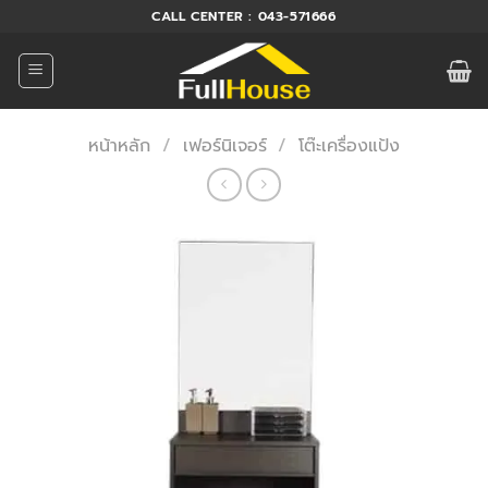
ข้าม
CALL CENTER : 043-571666
ไป
ยัง
เนื้อหา
หน้าหลัก
/
เฟอร์นิเจอร์
/
โต๊ะเครื่องแป้ง