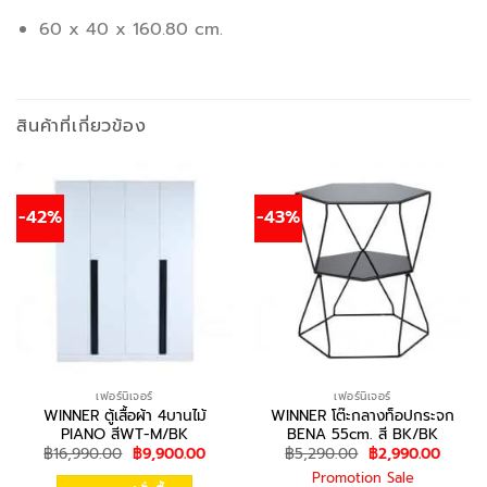
60 x 40 x 160.80 cm.
สินค้าที่เกี่ยวข้อง
-42%
-43%
เฟอร์นิเจอร์
เฟอร์นิเจอร์
WINNER ตู้เสื้อผ้า 4บานไม้
WINNER โต๊ะกลางท็อปกระจก
PIANO สีWT-M/BK
BENA 55cm. สี BK/BK
Original
Current
Original
Curren
฿
16,990.00
฿
9,900.00
฿
5,290.00
฿
2,990.00
price
price
price
price
Promotion Sale
was:
is:
was:
is: