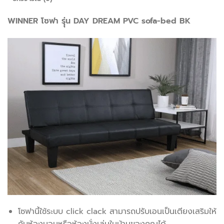
WINNER โซฟา รุุ่น DAY DREAM PVC sofa-bed BK
โซฟานี้ใช้ระบบ click clack สามารถปรับเอนเป็นเตียงเสริมให้
กับห้องนอนหรือห้องนั่งเล่นในบ้านของคุณได้