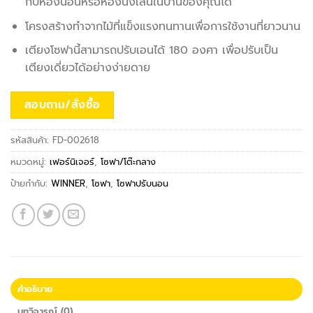
กับห้องนอนหรือห้องนั่งเล่นในบ้านของคุณได้
โครงสร้างทำจากไม้ที่แข็งแรงทนทานเพื่อการใช้งานที่ยาวนาน
เตียงโซฟานี้สามารถปรับเอนได้ 180 องศา เพื่อปรับเป็น
เตียงเดี่ยวได้อย่างง่ายดาย
สอบถาม/สั่งซื้อ
รหัสสินค้า:
FD-002618
หมวดหมู่:
เฟอร์นิเจอร์
,
โซฟา/โต๊ะกลาง
ป้ายกำกับ:
WINNER
,
โซฟา
,
โซฟาปรับนอน
คำอธิบาย
บทวิจารณ์ (0)