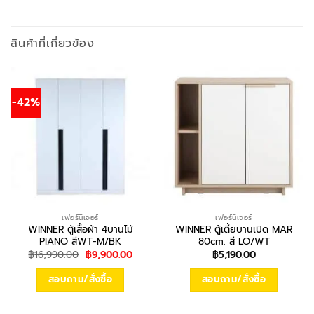
สินค้าที่เกี่ยวข้อง
-42%
เฟอร์นิเจอร์
เฟอร์นิเจอร์
WINNER ตู้เสื้อผ้า 4บานไม้
WINNER ตู้เตี้ยบานเปิด MAR
PIANO สีWT-M/BK
80cm. สี LO/WT
Original
Current
฿
16,990.00
฿
9,900.00
฿
5,190.00
price
price
was:
is:
สอบถาม/สั่งซื้อ
สอบถาม/สั่งซื้อ
฿16,990.00.
฿9,900.00.