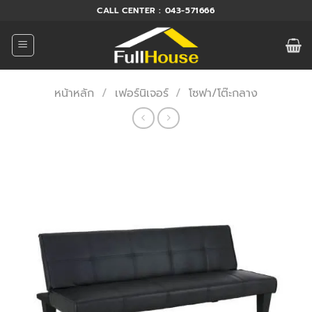
ข้าม
CALL CENTER : 043-571666
ไป
ยัง
เนื้อหา
หน้าหลัก
/
เฟอร์นิเจอร์
/
โซฟา/โต๊ะกลาง