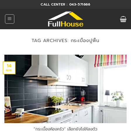
ข้าม
CALL CENTER : 043-571666
ไป
ยัง
เนื้อหา
TAG ARCHIVES:
กระเบื้องปูพื้น
14
เม.ย.
“กระเบื้องห้องครัว” เลือกยังไงให้ลงตัว