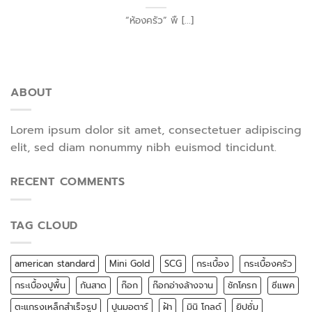
“ห้องครัว” พื [...]
ABOUT
Lorem ipsum dolor sit amet, consectetuer adipiscing
elit, sed diam nonummy nibh euismod tincidunt.
RECENT COMMENTS
TAG CLOUD
american standard
Mini Gold
SCG
กระเบื้อง
กระเบื้องครัว
กระเบื้องปูพื้น
กันสาด
ก๊อก
ก๊อกอ่างล้างจาน
ชักโครก
ซีแพค
ตะแกรงเหล็กสำเร็จรูป
ปูนมอตาร์
ฝ้า
มินิ โกลด์
ยิปซั่ม