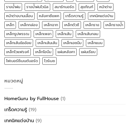
รางน้ำฝน
รางน้ำฝนไวนิล
สมาร์ทบอร์ด
สุขภัณฑ์
หน้าต่าง
หน้าต่างบานเลื่อน
หลังคาซีแพค
เกร็ดความรู้
เทคนิคแต่งบ้าน
เหล็ก
เหล็กกล่อง
เหล็กฉาก
เหล็กตัวซี
เหล็กราง
เหล็กรางน้ำ
เหล็กรูปพรรณ
เหล็กเพลา
เหล็กเส้น
เหล็กเส้นกลม
เหล็กเส้นข้ออ้อย
เหล็กเส้นเส้น
เหล็กเอชบีม
เหล็กแบน
เหล็กไวแฟรงค์
เหล็กไอบีม
แผ่นหลังคา
แผ่นเรียบ
ไฟเบอร์ซีเมนต์บอร์ด
ไวร์เมช
หมวดหมู่
HomeGuru by FullHouse
(1)
เกร็ดความรู้
(19)
เทคนิคแต่งบ้าน
(9)