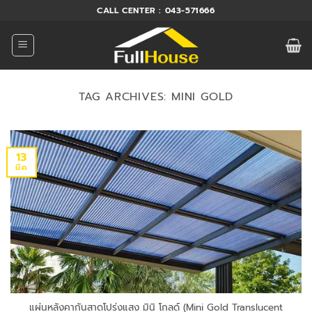
ข้าม
CALL CENTER : 043-571666
ไป
ยัง
เนื้อหา
TAG ARCHIVES:
MINI GOLD
13
มี.ค.
แผ่นหลังคากันสาดโปร่งแสง มินิ โกลด์ (Mini Gold Translucent