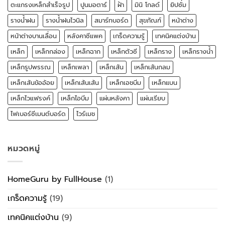
ตะแกรงเหล็กสำเร็จรูป
ปูนมอตาร์
ฝ้า
มินิ โกลด์
ยิปซั่ม
รางน้ำฝน
รางน้ำฝนไวนิล
สมาร์ทบอร์ด
สุขภัณฑ์
หน้าต่าง
หน้าต่างบานเลื่อน
หลังคาซีแพค
เกร็ดความรู้
เทคนิคแต่งบ้าน
เหล็ก
เหล็กกล่อง
เหล็กฉาก
เหล็กตัวซี
เหล็กราง
เหล็กรางน้ำ
เหล็กรูปพรรณ
เหล็กเพลา
เหล็กเส้น
เหล็กเส้นกลม
เหล็กเส้นข้ออ้อย
เหล็กเส้นเส้น
เหล็กเอชบีม
เหล็กแบน
เหล็กไวแฟรงค์
เหล็กไอบีม
แผ่นหลังคา
แผ่นเรียบ
ไฟเบอร์ซีเมนต์บอร์ด
ไวร์เมช
หมวดหมู่
HomeGuru by FullHouse
(1)
เกร็ดความรู้
(19)
เทคนิคแต่งบ้าน
(9)