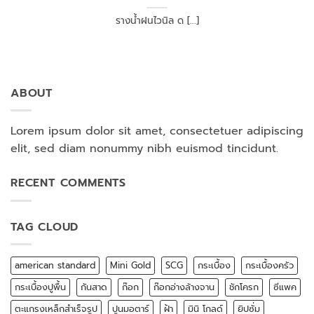
รางน้ำฝนไวนิล ด [...]
ABOUT
Lorem ipsum dolor sit amet, consectetuer adipiscing
elit, sed diam nonummy nibh euismod tincidunt.
RECENT COMMENTS
TAG CLOUD
american standard
Mini Gold
SCG
กระเบื้อง
กระเบื้องครัว
กระเบื้องปูพื้น
กันสาด
ก๊อก
ก๊อกอ่างล้างจาน
ชักโครก
ซีแพค
ตะแกรงเหล็กสำเร็จรูป
ปูนมอตาร์
ฝ้า
มินิ โกลด์
ยิปซั่ม