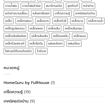
รางน้ำฝน
รางน้ำฝนไวนิล
สมาร์ทบอร์ด
สุขภัณฑ์
หน้าต่าง
หน้าต่างบานเลื่อน
หลังคาซีแพค
เกร็ดความรู้
เทคนิคแต่งบ้าน
เหล็ก
เหล็กกล่อง
เหล็กฉาก
เหล็กตัวซี
เหล็กราง
เหล็กรางน้ำ
เหล็กรูปพรรณ
เหล็กเพลา
เหล็กเส้น
เหล็กเส้นกลม
เหล็กเส้นข้ออ้อย
เหล็กเส้นเส้น
เหล็กเอชบีม
เหล็กแบน
เหล็กไวแฟรงค์
เหล็กไอบีม
แผ่นหลังคา
แผ่นเรียบ
ไฟเบอร์ซีเมนต์บอร์ด
ไวร์เมช
หมวดหมู่
HomeGuru by FullHouse
(1)
เกร็ดความรู้
(19)
เทคนิคแต่งบ้าน
(9)