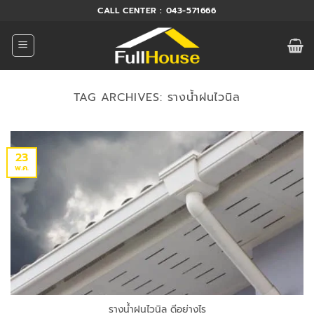
ข้าม
CALL CENTER : 043-571666
ไป
ยัง
เนื้อหา
TAG ARCHIVES:
รางน้ำฝนไวนิล
23
พ.ค.
รางน้ำฝนไวนิล ดีอย่างไร