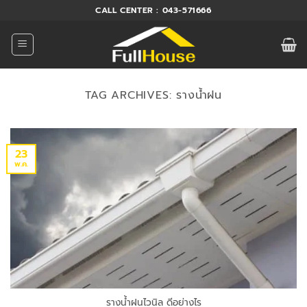
ข้าม
CALL CENTER : 043-571666
ไป
ยัง
เนื้อหา
TAG ARCHIVES:
รางน้ำฝน
23
พ.ค.
รางน้ำฝนไวนิล ดีอย่างไร