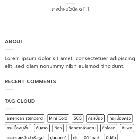
รางน้ำฝนไวนิล ด [...]
ABOUT
Lorem ipsum dolor sit amet, consectetuer adipiscing
elit, sed diam nonummy nibh euismod tincidunt.
RECENT COMMENTS
TAG CLOUD
american standard
Mini Gold
SCG
กระเบื้อง
กระเบื้องครัว
กระเบื้องปูพื้น
กันสาด
ก๊อก
ก๊อกอ่างล้างจาน
ชักโครก
ซีแพค
ตะแกรงเหล็กสำเร็จรูป
ปูนมอตาร์
ฝ้า
มินิ โกลด์
ยิปซั่ม