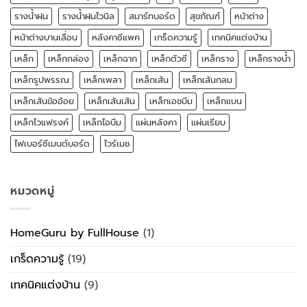
รางน้ำฝน
รางน้ำฝนไวนิล
สมาร์ทบอร์ด
สุขภัณฑ์
หน้าต่าง
หน้าต่างบานเลื่อน
หลังคาซีแพค
เกร็ดความรู้
เทคนิคแต่งบ้าน
เหล็ก
เหล็กกล่อง
เหล็กฉาก
เหล็กตัวซี
เหล็กราง
เหล็กรางน้ำ
เหล็กรูปพรรณ
เหล็กเพลา
เหล็กเส้น
เหล็กเส้นกลม
เหล็กเส้นข้ออ้อย
เหล็กเส้นเส้น
เหล็กเอชบีม
เหล็กแบน
เหล็กไวแฟรงค์
เหล็กไอบีม
แผ่นหลังคา
แผ่นเรียบ
ไฟเบอร์ซีเมนต์บอร์ด
ไวร์เมช
หมวดหมู่
HomeGuru by FullHouse
(1)
เกร็ดความรู้
(19)
เทคนิคแต่งบ้าน
(9)