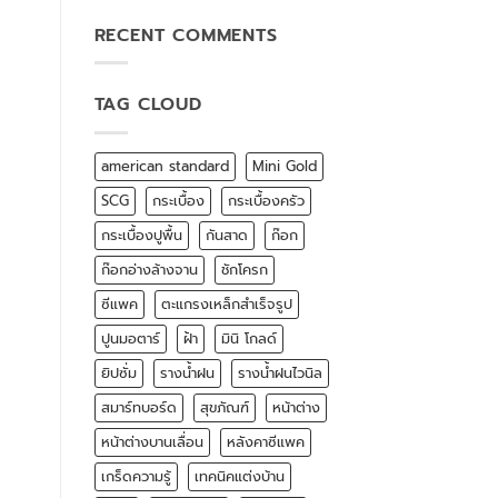
RECENT COMMENTS
TAG CLOUD
american standard
Mini Gold
SCG
กระเบื้อง
กระเบื้องครัว
กระเบื้องปูพื้น
กันสาด
ก๊อก
ก๊อกอ่างล้างจาน
ชักโครก
ซีแพค
ตะแกรงเหล็กสำเร็จรูป
ปูนมอตาร์
ฝ้า
มินิ โกลด์
ยิปซั่ม
รางน้ำฝน
รางน้ำฝนไวนิล
สมาร์ทบอร์ด
สุขภัณฑ์
หน้าต่าง
หน้าต่างบานเลื่อน
หลังคาซีแพค
เกร็ดความรู้
เทคนิคแต่งบ้าน