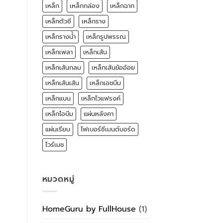
เหล็ก
เหล็กกล่อง
เหล็กฉาก
เหล็กตัวซี
เหล็กราง
เหล็กรางน้ำ
เหล็กรูปพรรณ
เหล็กเพลา
เหล็กเส้น
เหล็กเส้นกลม
เหล็กเส้นข้ออ้อย
เหล็กเส้นเส้น
เหล็กเอชบีม
เหล็กแบน
เหล็กไวแฟรงค์
เหล็กไอบีม
แผ่นหลังคา
แผ่นเรียบ
ไฟเบอร์ซีเมนต์บอร์ด
ไวร์เมช
หมวดหมู่
HomeGuru by FullHouse
(1)