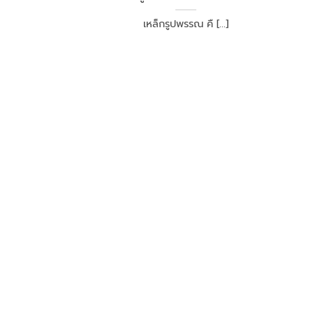
เหล็กรูปพรรณ คื [...]