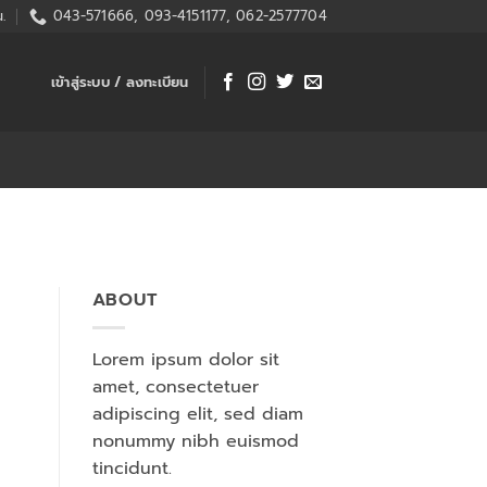
.
043-571666, 093-4151177, 062-2577704
เข้าสู่ระบบ / ลงทะเบียน
ABOUT
Lorem ipsum dolor sit
amet, consectetuer
adipiscing elit, sed diam
nonummy nibh euismod
tincidunt.