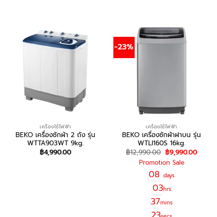
-23%
เครื่องใช้ไฟฟ้า
เครื่องใช้ไฟฟ้า
BEKO เครื่องซักผ้า 2 ถัง รุ่น
BEKO เครื่องซักผ้าฝาบน รุ่น
WTTA903WT 9kg.
WTLI160S 16kg.
Original
Curre
฿
4,990.00
฿
12,990.00
฿
9,990.00
price
price
Promotion Sale
was:
is:
สอบถาม/สั่งซื้อ
฿12,990.00.
฿9,99
08
days
03
hrs
37
mins
23
secs