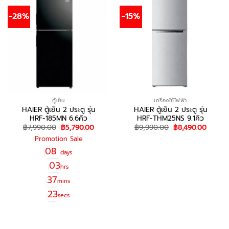
-28%
-15%
ตู้เย็น
เครื่องใช้ไฟฟ้า
HAIER ตู้เย็น 2 ประตู รุ่น
HAIER ตู้เย็น 2 ประตู รุ่น
HRF-185MN 6.6คิว
HRF-THM25NS 9.1คิว
Original
Current
Original
Curren
฿
7,990.00
฿
5,790.00
฿
9,990.00
฿
8,490.00
price
price
price
price
Promotion Sale
was:
is:
was:
is:
สอบถาม/สั่งซื้อ
฿7,990.00.
฿5,790.00.
฿9,990.00.
฿8,490
08
days
03
hrs
37
mins
23
secs
สอบถาม/สั่งซื้อ