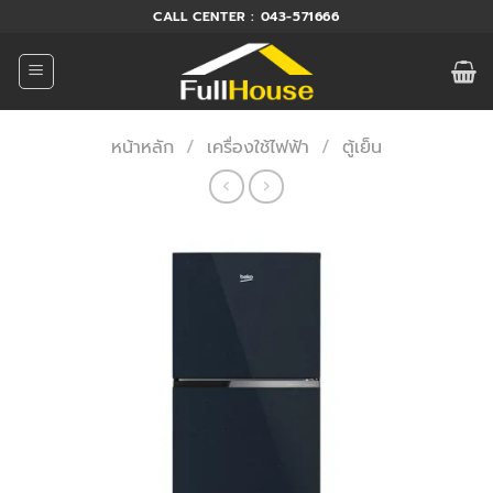
ข้าม
CALL CENTER : 043-571666
ไป
ยัง
เนื้อหา
หน้าหลัก
/
เครื่องใช้ไฟฟ้า
/
ตู้เย็น