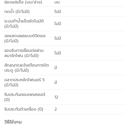
ช่องแช่แข็ง (บน/ล่าง)
บน
กดน้ำ (มี/ไม่มี)
ไม่มี
ระบบทำน้ำแข็งอัตโนมัติ
ไม่มี
(มี/ไม่มี)
จอแสดงผลแบบดิจิตอล
ไม่มี
(มี/ไม่มี)
รองรับการเชื่อมต่อผ่าน
ไม่มี
สมาร์ทโฟน (มี/ไม่มี)
สัญญาณแจ้งเตือนการปิด
มี
ประตู (มี/ไม่มี)
ฉลากประหยัดไฟเบอร์ 5
มี
(มี/ไม่มี)
รับประกันคอมเพรสเซอร์
12
(ปี)
รับประกันตัวเครื่อง (ปี)
2
วิธีใช้งาน