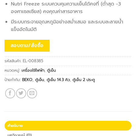
Nutri Freeze ระบบควบคุมความเย็นได้คงที่ (ต่ำสุด -3
องศาเซลเซียส) คงคุณค่าสารอาหาร
มีระบบกระจายอุณหภูมิอย่างสม่ำเสมอ และระบบละลายน้ำ
แข็งอัตโนมัติ
สอบถาม/สั่งซื้อ
รหัสสินค้า:
EL-008385
หมวดหมู่:
เครื่องใช้ไฟฟ้า
,
ตู้เย็น
ป้ายกำกับ:
BEKO
,
ตู้เย็น
,
ตู้เย็น 14.3 คิว
,
ตู้เย็น 2 ประตู
คำอธิบาย
บทวิจารณ์ (0)