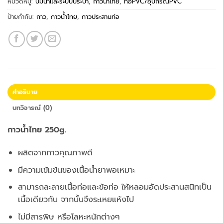
หมวดหมู่:
ปั้มน้ำและระบบประปา
,
กาวน้ำไทย
,
ท่อPVC/อุปกรณ์PVC
ป้ายกำกับ:
กาว
,
กาวน้ำไทย
,
กาวประสานท่อ
คำอธิบาย
บทวิจารณ์ (0)
กาวน้ำไทย 250g.
ผลิตจากกาวคุณภาพดี
มีความเข้มข้นของเนื้อน้ำยาพอเหมาะ
สามารถละลายเนื้อท่อและข้อท่อ ให้หลอมอัดประสานสนิทเป็น
เนื้อเดียวกัน จากนั้นจึงระเหยแห้งไป
ไม่มีสารพิษ หรือโลหะหนักต่างๆ