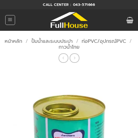
ข้าม
CALL CENTER : 043-571666
ไป
ยัง
เนื้อหา
หน้าหลัก
/
ปั้มน้ำและระบบประปา
/
ท่อPVC/อุปกรณ์PVC
/
กาวน้ำไทย