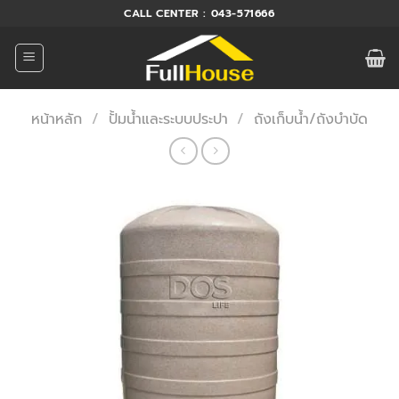
ข้าม
CALL CENTER : 043-571666
ไป
ยัง
เนื้อหา
หน้าหลัก
/
ปั้มน้ำและระบบประปา
/
ถังเก็บน้ำ/ถังบำบัด