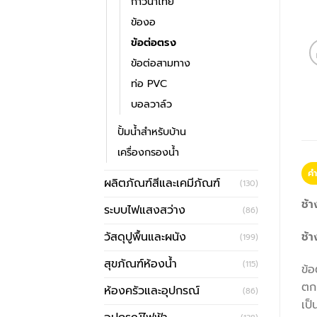
กาวน้ำไทย
ข้องอ
ข้อต่อตรง
ข้อต่อสามทาง
ท่อ PVC
บอลวาล์ว
ปั้มน้ำสำหรับบ้าน
เครื่องกรองน้ำ
คำ
ผลิตภัณฑ์สีและเคมีภัณฑ์
(130)
ช้า
ระบบไฟแสงสว่าง
(86)
วัสดุปูพื้นและผนัง
ช้
(199)
สุขภัณฑ์ห้องน้ำ
(115)
ข้
ตกค
ห้องครัวและอุปกรณ์
(86)
เป็