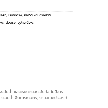
ประปา
,
ข้อต่อตรง
,
ท่อPVC/อุปกรณ์PVC
pvc
,
ต่อตรง
,
อุปกรณ์pvc
งดันน้ำ และแรงกดนอกเส้นท่อ ไม่มีสาร
, ระบบน้ำเพื่อการเกษตร, งานอเนกประสงค์