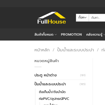
ข้าม
ไป
ยัง
ค้นหา:
เนื้อหา
สินค้าทั้งหมด
PROMOTION
คลังความรู้
หน้าหลัก
/
ปั้มน้ำและระบบประปา
/
ท
หมวดหมู่สินค้า
ประตู หน้าต่าง
(181)
ปั้มน้ำและระบบประปา
(185)
ถังเก็บน้ำ/ถังบำบัด
ท่อPVC/อุปกรณ์PVC