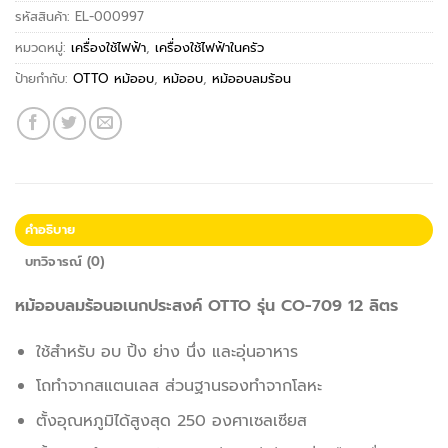
รหัสสินค้า:
EL-000997
หมวดหมู่:
เครื่องใช้ไฟฟ้า
,
เครื่องใช้ไฟฟ้าในครัว
ป้ายกำกับ:
OTTO หม้ออบ
,
หม้ออบ
,
หม้ออบลมร้อน
คำอธิบาย
บทวิจารณ์ (0)
หม้ออบลมร้อนอเนกประสงค์ OTTO รุ่น CO-709 12 ลิตร
ใช้สำหรับ อบ ปิ้ง ย่าง นึ่ง และอุ่นอาหาร
โถทำจากสแตนเลส ส่วนฐานรองทำจากโลหะ
ตั้งอุณหภูมิได้สูงสุด 250 องศาเซลเซียส