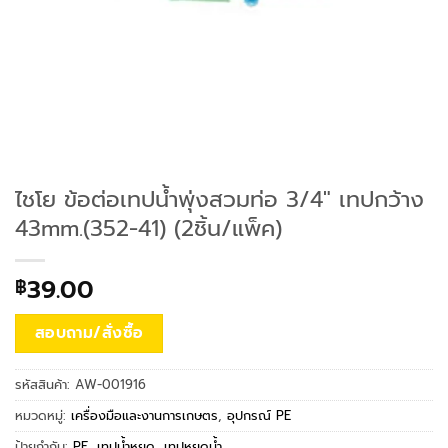
ไชโย ข้อต่อเทปน้ำพุ่งสวมท่อ 3/4″ เทปกว้าง
43mm.(352-41) (2ชิ้น/แพ็ค)
39.00
฿
สอบถาม/สั่งซื้อ
รหัสสินค้า:
AW-001916
หมวดหมู่:
เครื่องมือและงานการเกษตร
,
อุปกรณ์ PE
ป้ายกำกับ:
PE
,
เทปน้ำหยด
,
เทปหยดน้ำ