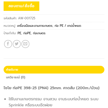
สอบถาม/สั่งซื้อ
รหัสสินค้า:
AW-001725
หมวดหมู่:
เครื่องมือและงานการเกษตร
,
ท่อ PE / เทปน้ำหยด
ป้ายกำกับ:
PE
,
ท่อPE
,
ท่อเกษตร
คำอธิบาย
บทวิจารณ์ (0)
ไชโย ท่อPE 398-25 (PN4) 25mm. คาดส้ม (200m./ม้วน)
ใช้ในงานเกษตรกรรม งานสวน งานระบบท่อน้ำหยด ระบบ
Sprinkle หรือระบบฉีดฝอย