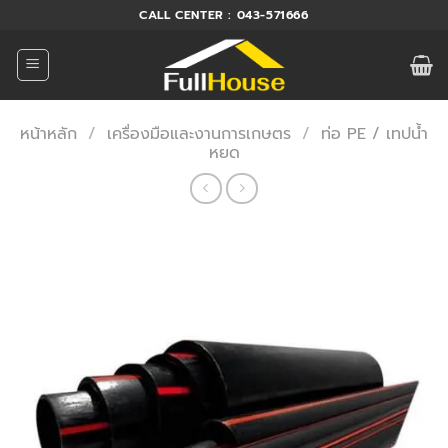
ข้าม
CALL CENTER : 043-571666
ไป
ยัง
เนื้อหา
หน้าหลัก
/
เครื่องมือและงานการเกษตร
/
ท่อ PE / เทปน้ำ
หยด