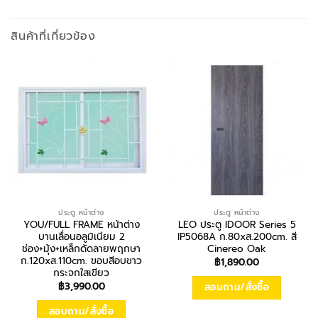
สินค้าที่เกี่ยวข้อง
ประตู หน้าต่าง
ประตู หน้าต่าง
YOU/FULL FRAME หน้าต่าง
LEO ประตู IDOOR Series 5
บานเลื่อนอลูมิเนียม 2
IP5068A ก.80xส.200cm. สี
ช่อง+มุ้ง+เหล็กดัดลายพฤกษา
Cinereo Oak
ก.120xส.110cm. ขอบสีอบขาว
฿
1,890.00
กระจกใสเขียว
฿
3,990.00
สอบถาม/สั่งซื้อ
สอบถาม/สั่งซื้อ