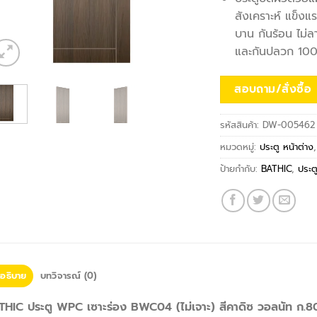
สังเคราะห์ แข็ง
บาน กันร้อน ไม่ล
และกันปลวก 100%
สอบถาม/สั่งซื้อ
รหัสสินค้า:
DW-005462
หมวดหมู่:
ประตู หน้าต่าง
ป้ายกำกับ:
BATHIC
,
ประ
อธิบาย
บทวิจารณ์ (0)
THIC ประตู WPC เซาะร่อง BWC04 (ไม่เจาะ) สีคาดิซ วอลนัท ก.