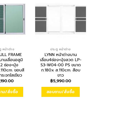
ู หน้าต่าง
ประตู หน้าต่าง
ประตู หน้าต่างอลูมิ
ULL FRAME
LYNN หน้าต่างบาน
ESTATE ชุดประตูบ
บานเลื่อนอลูมิ
เลื่อน4ช่อง+มุ้งลวด LP-
อลูมิเนียม 1 ช่อง ไม
2 ช่อง+มุ้ง
S3-W04-00 PS ขนาด
ก.100xส.210cm. ข
.110cm. ขอบสี
ก.180x ส.110cm. สีอบ
กระจกเขียวตัด
กระจกใสเขียว
ขาว
฿
8,990.00
,190.00
฿
5,990.00
สอบถาม/สั่งซื
ม/สั่งซื้อ
สอบถาม/สั่งซื้อ