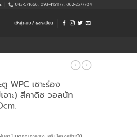
.
043-571666, 093-4151177, 062-2577704
เข้าสู่ระบบ / ลงทะเบียน
ตู WPC เซาะร่อง
เจาะ) สีคาดิซ วอลนัท
0cm.
แผ่นลามิเนตคุณภาพสูง เสริมโครงสร้างไม้