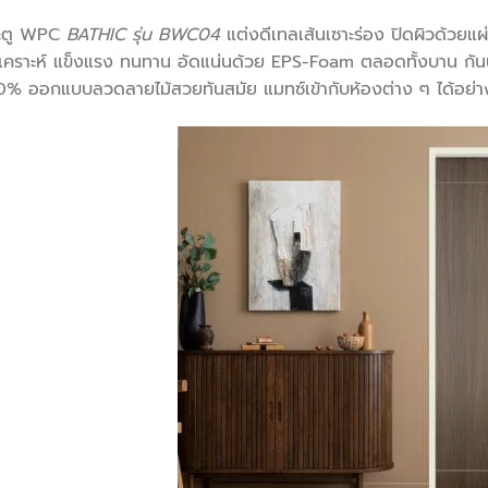
ะตู WPC
BATHIC รุ่น BWC04
แต่งดีเทลเส้นเซาะร่อง ปิดผิวด้วยแผ
งเคราะห์ แข็งแรง ทนทาน อัดแน่นด้วย EPS-Foam ตลอดทั้งบาน กันน
0% ออกแบบลวดลายไม้สวยทันสมัย แมทซ์เข้ากับห้องต่าง ๆ ได้อย่า