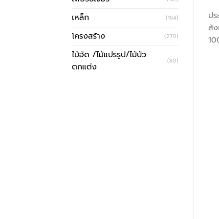
ปร
เหล็ก
(164)
สั
โครงสร้าง
(270)
10
ไม้อัด /ไม้แปรรูป/ไม้บัว
(80)
ตกแต่ง