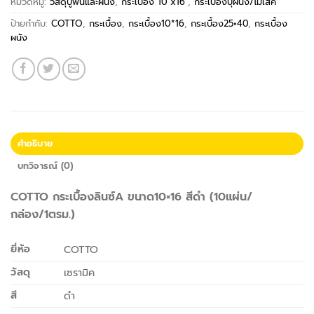
หมวดหมู่:
วัสดุปูพื้นและผนัง
,
กระเบื้อง 10"x16"
,
กระเบื้องบุผนัง/โมเสค
ป้ายกำกับ:
COTTO
,
กระเบื้อง
,
กระเบื้อง10*16
,
กระเบื้อง25×40
,
กระเบื้อง
ผนัง
คำอธิบาย
บทวิจารณ์ (0)
COTTO กระเบื้องลินซ์A ขนาด10×16 สีดำ (10แผ่น/
กล่อง/1ตรม.)
ยี่ห้อ
COTTO
วัสดุ
เซรามิค
สี
ดำ