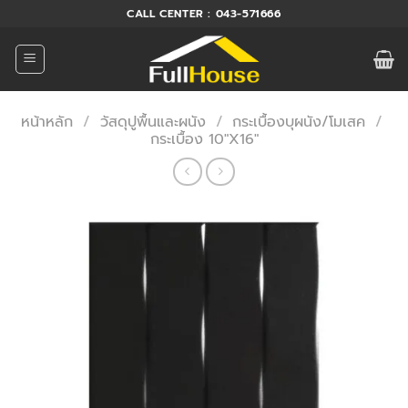
ข้าม
CALL CENTER : 043-571666
ไป
ยัง
เนื้อหา
หน้าหลัก
/
วัสดุปูพื้นและผนัง
/
กระเบื้องบุผนัง/โมเสค
/
กระเบื้อง 10"X16"