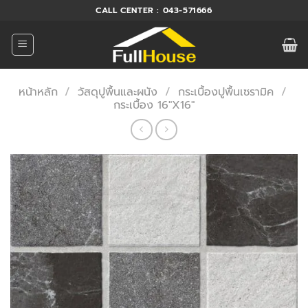
ข้าม
CALL CENTER : 043-571666
ไป
ยัง
เนื้อหา
หน้าหลัก
/
วัสดุปูพื้นและผนัง
/
กระเบื้องปูพื้นเซรามิค
/
กระเบื้อง 16"X16"