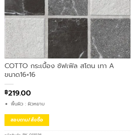
COTTO กระเบื้อง ชัฟเฟิล สโตน เทา A
ขนาด16×16
219.00
฿
พื้นผิว : ผิวหยาบ
สอบถาม/สั่งซื้อ