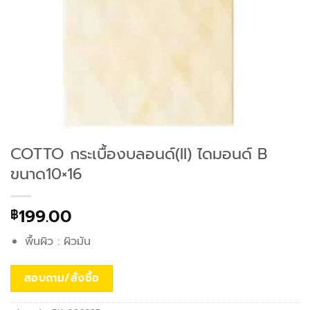
COTTO กระเบื้องบลอนด์(II) ไดมอนด์ B
ขนาด10×16
199.00
฿
พื้นผิว : ผิวมัน
สอบถาม/สั่งซื้อ