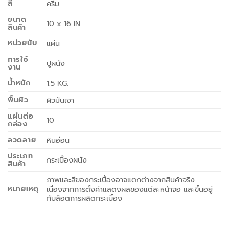
สี
ครีม
ขนาด
10 x 16 IN
สินค้า
หน่วยนับ
แผ่น
การใช้
ปูผนัง
งาน
น้ำหนัก
1.5 KG.
พื้นผิว
ผิวมันเงา
แผ่นต่อ
10
กล่อง
ลวดลาย
หินอ่อน
ประเภท
กระเบื้องผนัง
สินค้า
ภาพและสีของกระเบื้องอาจแตกต่างจากสินค้าจริง
หมายเหตุ
เนื่องจากการตั้งค่าแสดงผลของแต่ละหน้าจอ และขึ้นอยู่
กับล็อตการผลิตกระเบื้อง