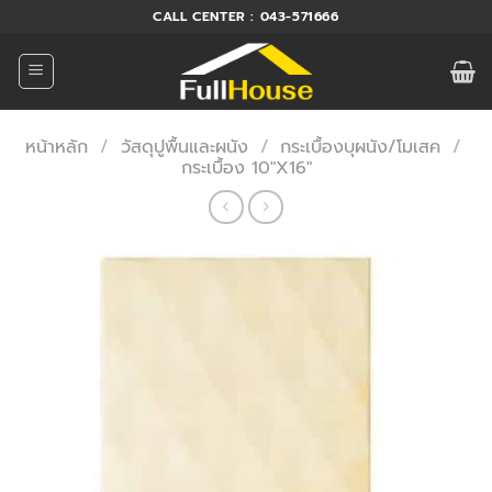
ข้าม
CALL CENTER : 043-571666
ไป
ยัง
เนื้อหา
หน้าหลัก
/
วัสดุปูพื้นและผนัง
/
กระเบื้องบุผนัง/โมเสค
/
กระเบื้อง 10"X16"