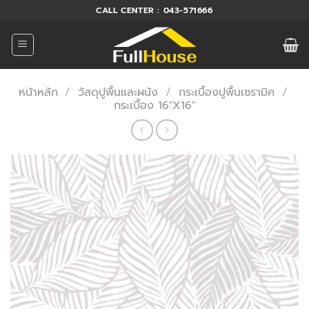
ข้าม
CALL CENTER : 043-571666
ไป
ยัง
เนื้อหา
หน้าหลัก
/
วัสดุปูพื้นและผนัง
/
กระเบื้องปูพื้นเซรามิค
/
กระเบื้อง 16"X16"