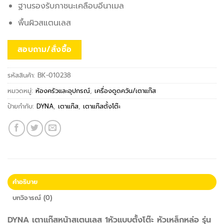
ฐานรองรับภาชนะเคลือบอีนาเมล
พื้นผิวสแตนเลส
สอบถาม/สั่งซื้อ
รหัสสินค้า:
BK-010238
หมวดหมู่:
ห้องครัวและอุปกรณ์
,
เครื่องดูดควัน/เตาแก๊ส
ป้ายกำกับ:
DYNA
,
เตาแก๊ส
,
เตาแก๊สตั้งโต๊ะ
คำอธิบาย
บทวิจารณ์ (0)
DYNA เตาแก๊สหน้าสเตนเลส 1หัวแบบตั้งโต๊ะ หัวเหล็กหล่อ รุ่น