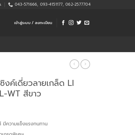
.
043-571666, 093-4151177, 062-2577704
เข้าสู่ระบบ / ลงทะเบียน
งค์เดี่ยวลายเกล็ด LI
1L-WT สีขาว
้ดี มีความแข็งแรงทนทาน
กเกรดพิเศษ