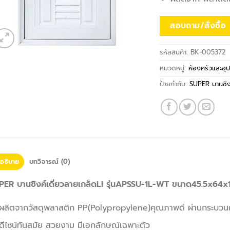
สอบถาม/สั่งซื้อ
รหัสสินค้า:
BK-005372
หมวดหมู่:
ห้องครัวและอุ
ป้ายกำกับ:
SUPER บานซิง
อธิบาย
บทวิจารณ์ (0)
PER บานซิงค์เดี่ยวลายเกล็ดLI รุ่นAPSSU-1L-WT ขนาด45.5x64x10
ผลิตจากวัสดุพลาสติก PP(Polypropylene)คุณภาพดี ผ่านกระบวนกา
ดีไซน์ทันสมัย สวยงาม มีเอกลักษณ์เฉพาะตัว