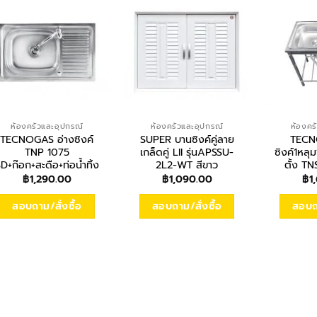
ห้องครัวและอุปกรณ์
ห้องครัวและอุปกรณ์
ห้องคร
TECNOGAS อ่างซิงค์
SUPER บานซิงค์คู่ลาย
TECN
TNP 1075
เกล็ดคู่ LII รุ่นAPSSU-
ซิงค์1หลุม
D+ก๊อก+สะดือ+ท่อน้ำทิ้ง
2L2-WT สีขาว
ตั้ง T
฿
1,290.00
฿
1,090.00
฿
1
สอบถาม/สั่งซื้อ
สอบถาม/สั่งซื้อ
สอบถา