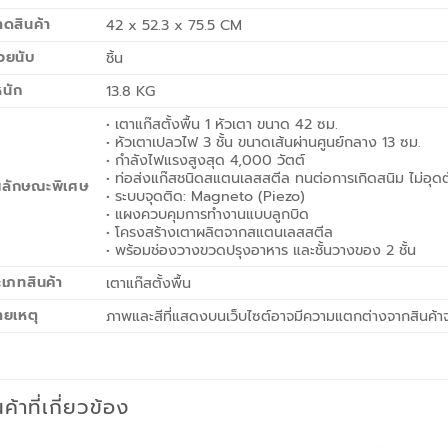
ดสินค้า
42 x 52.3 x 75.5 CM
วยนับ
ชิ้น
หนัก
13.8 KG
• เตาแก๊สตั้งพื้น 1 หัวเตา ขนาด 42 ซม.
• หัวเตาเปลวไฟ 3 ชั้น ขนาดเส้นผ่านศูนย์กลาง 13 ซม.
• กำลังไฟแรงสูงสุด 4,000 วัตต์
• ท่อส่งแก๊สชนิดสแตนเลสสตีล ทนต่อการเกิดสนิม ไม่อุดต
ณลักษณะพิเศษ
• ระบบจุดติด: Magneto (Piezo)
• แผงควบคุมการทำงานแบบลูกบิด
• โครงสร้างเตาผลิตจากสแตนเลสสตีล
• พร้อมช่องวางขวดปรุงอาหาร และชั้นวางของ 2 ชั้น
เภทสินค้า
เตาแก๊สตั้งพื้น
ายเหตุ
ภาพและสีที่แสดงบนเว็บไซต์อาจมีความแตกต่างจากสินค้าจ
นค้าที่เกี่ยวข้อง