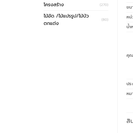
โครงสร้าง
(270)
ขนา
ไม้อัด /ไม้แปรรูป/ไม้บัว
หน่
(80)
ตกแต่ง
น้ำ
คุ
ประ
หม
สิ