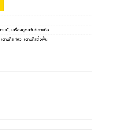
ปกรณ์
,
เครื่องดูดควัน/เตาแก๊ส
,
เตาแก๊ส 1หัว
,
เตาแก๊สตั้งพื้น