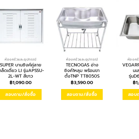
ห้องครัวและอุปกรณ์
ห้องครัวและอุปกรณ์
ห้องคร
SUPER บานซิงค์คู่ลาย
TECNOGAS อ่าง
VEGARR 
กล็ดเดี่ยว LI รุ่นAPSSU-
ซิงค์1หลุม พร้อมขา
นเ
2L-WT สีขาว
ตั้งTNP TT8050S
รุ่น
฿
1,090.00
฿
3,590.00
฿
1
สอบถาม/สั่งซื้อ
สอบถาม/สั่งซื้อ
สอบถา