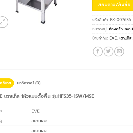
สอบถาม/สั่งซื้อ
รหัสสินค้า:
BK-007636
หมวดหมู่:
ห้องครัวและอุ
ป้ายกำกับ:
EVE
,
เตาแก๊ส
อธิบาย
บทวิจารณ์ (0)
E เตาแก๊ส 1หัวแบบตั้งพื้น รุ่นHFS35-1SW/MSE
้อ
EVE
ดุ
สเตนเลส
สเตนเลส