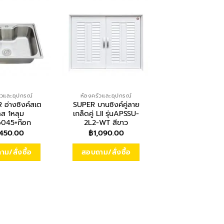
ัวและอุปกรณ์
ห้องครัวและอุปกรณ์
ห้องครัวและอุปก
อ่างซิงค์สเต
SUPER บานซิงค์คู่ลาย
TECNOGAS เตาแก๊
ลส 1หลุม
เกล็ดคู่ LII รุ่นAPSSU-
โต๊ะ รุ่น TNS IG
D6045+ก๊อก
2L2-WT สีขาว
฿
3,190.00
,450.00
฿
1,090.00
สอบถาม/สั่งซื
ม/สั่งซื้อ
สอบถาม/สั่งซื้อ