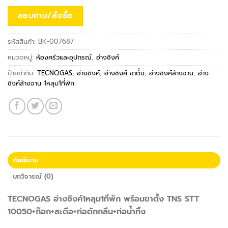
สอบถาม/สั่งซื้อ
รหัสสินค้า:
BK-007687
หมวดหมู่:
ห้องครัวและอุปกรณ์
,
อ่างซิงค์
ป้ายกำกับ:
TECNOGAS
,
อ่างซิงค์
,
อ่างซิงค์ ขาตั้ง
,
อ่างซิงค์ล้างจาน
,
อ่าง
ซิงค์ล้างจาน 1หลุม1ที่พัก
คำอธิบาย
บทวิจารณ์ (0)
TECNOGAS อ่างซิงค์1หลุม1ที่พัก พร้อมขาตั้ง TNS STT
10050+ก๊อก+สะดือ+ท่อดักกลิ่น+ท่อน้ำทิ้ง