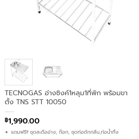
TECNOGAS อ่างซิงค์1หลุม1ที่พัก พร้อมขา
ตั้ง TNS STT 10050
1,990.00
฿
แถมฟรี!! ชุดสะดืออ่าง, ก๊อก, ชุดท่อดักกลิ่น,ท่อน้ำทิ้ง