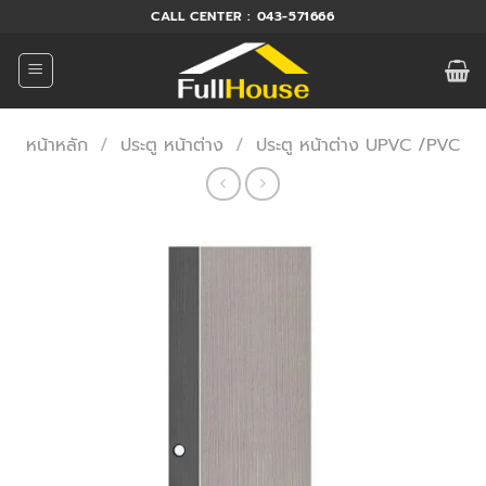
ข้าม
CALL CENTER : 043-571666
ไป
ยัง
เนื้อหา
หน้าหลัก
/
ประตู หน้าต่าง
/
ประตู หน้าต่าง UPVC /PVC