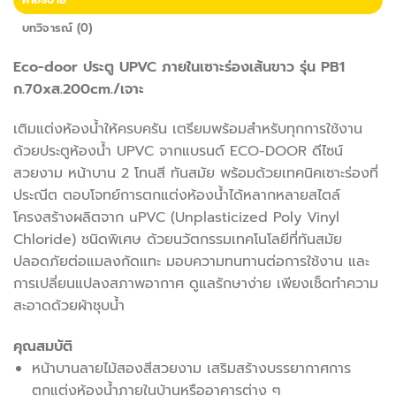
บทวิจารณ์ (0)
Eco-door ประตู UPVC ภายในเซาะร่องเส้นขาว รุ่น PB1
ก.70xส.200cm./เจาะ
เติมแต่งห้องน้ำให้ครบครัน เตรียมพร้อมสำหรับทุกการใช้งาน
ด้วยประตูห้องน้ำ UPVC จากแบรนด์ ECO-DOOR ดีไซน์
สวยงาม หน้าบาน 2 โทนสี ทันสมัย พร้อมด้วยเทคนิคเซาะร่องที่
ประณีต ตอบโจทย์การตกแต่งห้องน้ำได้หลากหลายสไตล์
โครงสร้างผลิตจาก uPVC (Unplasticized Poly Vinyl
Chloride) ชนิดพิเศษ ด้วยนวัตกรรมเทคโนโลยีที่ทันสมัย
ปลอดภัยต่อแมลงกัดแทะ มอบความทนทานต่อการใช้งาน และ
การเปลี่ยนแปลงสภาพอากาศ ดูแลรักษาง่าย เพียงเช็ดทำความ
สะอาดด้วยผ้าชุบน้ำ
คุณสมบัติ
หน้าบานลายไม้สองสีสวยงาม เสริมสร้างบรรยากาศการ
ตกแต่งห้องน้ำภายในบ้านหรืออาคารต่าง ๆ