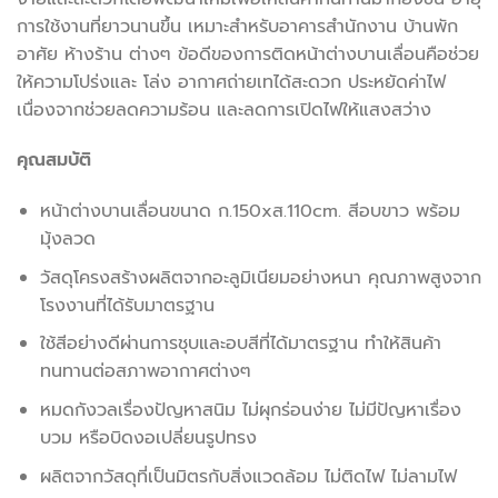
การใช้งานที่ยาวนานขึ้น เหมาะสำหรับอาคารสำนักงาน บ้านพัก
อาศัย ห้างร้าน ต่างๆ ข้อดีของการติดหน้าต่างบานเลื่อนคือช่วย
ให้ความโปร่งและ โล่ง อากาศถ่ายเทได้สะดวก ประหยัดค่าไฟ
เนื่องจากช่วยลดความร้อน และลดการเปิดไฟให้แสงสว่าง
คุณสมบัติ
หน้าต่างบานเลื่อนขนาด ก.150xส.110cm. สีอบขาว พร้อม
มุ้งลวด
วัสดุโครงสร้างผลิตจากอะลูมิเนียมอย่างหนา คุณภาพสูงจาก
โรงงานที่ได้รับมาตรฐาน
ใช้สีอย่างดีผ่านการชุบและอบสีที่ได้มาตรฐาน ทำให้สินค้า
ทนทานต่อสภาพอากาศต่างๆ
หมดกังวลเรื่องปัญหาสนิม ไม่ผุกร่อนง่าย ไม่มีปัญหาเรื่อง
บวม หรือบิดงอเปลี่ยนรูปทรง
ผลิตจากวัสดุที่เป็นมิตรกับสิ่งแวดล้อม ไม่ติดไฟ ไม่ลามไฟ