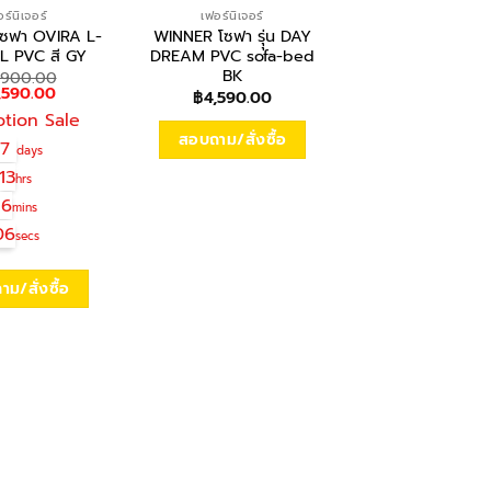
ร์นิเจอร์
เฟอร์นิเจอร์
เฟอร์นิเจอร์
ซฟา OVIRA L-
WINNER โซฟา รุุ่น DAY
WINNER โซฟา OV
L PVC สี GY
DREAM PVC sofa-bed
Shape/R PVC ส
BK
,900.00
฿
18,900.00
ginal
Current
Original
,590.00
฿
9,590.00
฿
4,590.00
ce
price
price
tion Sale
Promotion S
:
is:
was:
,900.00.
฿9,590.00.
฿18,900.00
สอบถาม/สั่งซื้อ
07
07
days
days
13
13
hrs
hrs
16
16
mins
mins
06
06
secs
secs
ม/สั่งซื้อ
สอบถาม/สั่งซื