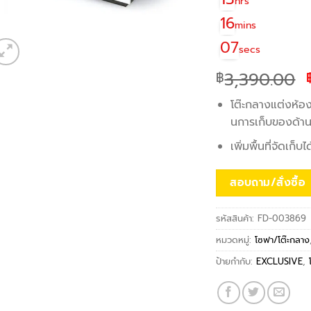
hrs
16
mins
07
secs
3,390.00
฿
โต๊ะกลางแต่งห้องน
นการเก็บของด้าน
เพิ่มพื้นที่จัดเก็
สอบถาม/สั่งซื้อ
รหัสสินค้า:
FD-003869
หมวดหมู่:
โซฟา/โต๊ะกลาง
ป้ายกำกับ:
EXCLUSIVE
,