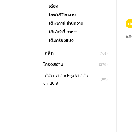
เตียง
โซฟา/โต๊ะกลาง
โต๊ะ/เก้าอี้ สำนักงาน
คำ
โต๊ะ/เก้าอี้ อาหาร
EX
โต๊ะเครื่องแป้ง
เหล็ก
(164)
โครงสร้าง
(270)
ไม้อัด /ไม้แปรรูป/ไม้บัว
(80)
ตกแต่ง