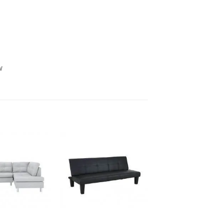
พ
-49%