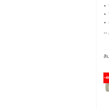
**
สิ
-4