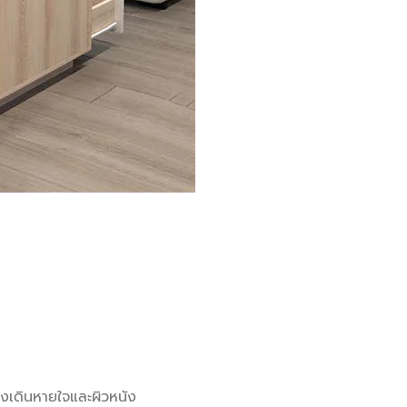
างเดินหายใจและผิวหนัง