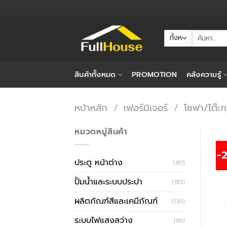
ข้าม
ไป
ยัง
ค้นหา:
เนื้อหา
สินค้าทั้งหมด
PROMOTION
คลังความรู้
หน้าหลัก
/
เฟอร์นิเจอร์
/
โซฟา/โต๊ะ
หมวดหมู่สินค้า
-
ประตู หน้าต่าง
(181)
ปั้มน้ำและระบบประปา
(185)
ผลิตภัณฑ์สีและเคมีภัณฑ์
(130)
ระบบไฟแสงสว่าง
(86)