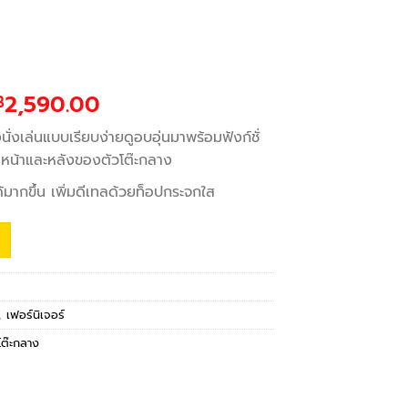
Original
Current
2,590.00
฿
price
price
ั่งเล่นแบบเรียบง่ายดูอบอุ่นมาพร้อมฟังก์ชั่
was:
is:
หน้าและหลังของตัวโต๊ะกลาง
฿3,390.00.
฿2,590.00.
บได้มากขึ้น เพิ่มดีเทลด้วยท็อปกระจกใส
,
เฟอร์นิเจอร์
โต๊ะกลาง