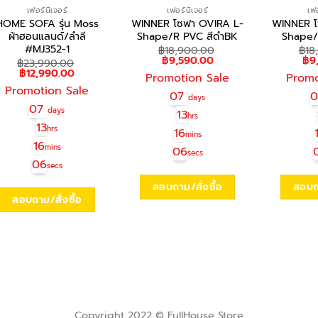
เฟอร์นิเจอร์
เฟอร์นิเจอร์
เฟอ
HOME SOFA รุ่น Moss
WINNER โซฟา OVIRA L-
WINNER โ
ผ้าฮอนแลนด์/ลำลี
Shape/R PVC สีดำBK
Shape/
#MJ352-1
฿
18,900.00
฿
18
Original
Current
Ori
฿
9,590.00
฿
9
฿
23,990.00
price
price
pri
Original
Current
฿
12,990.00
Promotion Sale
Promo
was:
is:
was
price
price
฿18,900.00.
฿9,590.00.
฿18
Promotion Sale
was:
is:
07
days
฿23,990.00.
฿12,990.00.
07
days
13
hrs
13
hrs
16
mins
16
mins
06
secs
06
secs
สอบถาม/สั่งซื้อ
สอบถา
สอบถาม/สั่งซื้อ
Copyright 2022 © FullHouse Store