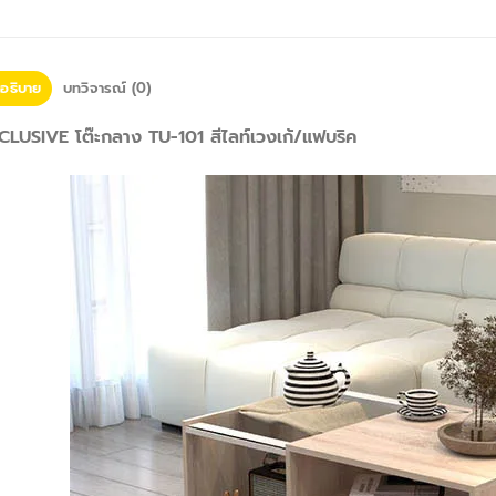
อธิบาย
บทวิจารณ์ (0)
CLUSIVE โต๊ะกลาง TU-101 สีไลท์เวงเก้/แฟบริค