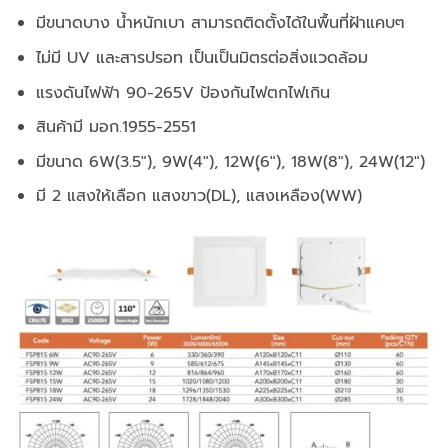
มีขนาดบาง น้ำหนักเบา สามารถติดตั้งได้ในพื้นที่ฝ้าแคบๆ
ไม่มี UV และสารปรอท เป็นเป็นมิตรต่อสิ่งแวดล้อม
แรงดันไฟฟ้า 90-265V ป้องกันไฟตกไฟเกิน
สินค้ามี มอก.1955-2551
มีขนาด 6W(3.5″), 9W(4″), 12W(ุ6″), 18W(8″), 24W(12″)
มี 2 แสงให้เลือก แสงขาว(DL), แสงเหลือง(WW)