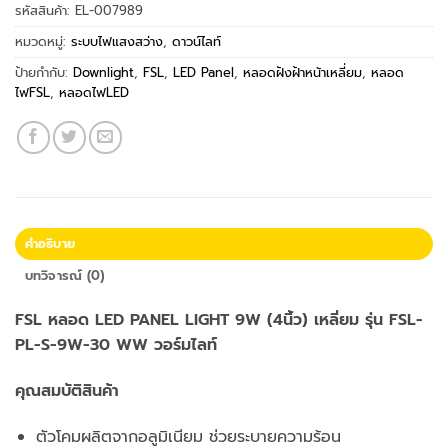
รหัสสินค้า:
EL-007989
หมวดหมู่:
ระบบไฟแสงสว่าง
,
ดาวน์ไลท์
ป้ายกำกับ:
Downlight
,
FSL
,
LED Panel
,
หลอดฝังฝ้าหน้าเหลี่ยม
,
หลอด
ไฟFSL
,
หลอดไฟLED
คำอธิบาย
บทวิจารณ์ (0)
FSL หลอด LED PANEL LIGHT 9W (4นิ้ว) เหลี่ยม รุ่น FSL-
PL-S-9W-30 WW วอร์มไลท์
คุณสมบัติสินค้า
ตัวโคมผลิตจากอลูมิเนียม ช่วยระบายความร้อน