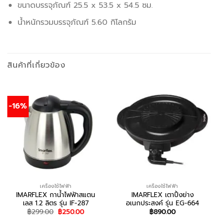
ขนาดบรรจุภัณฑ์ 25.5 x 53.5 x 54.5 ซม.
นํ้าหนักรวมบรรจุภัณฑ์ 5.60 กิโลกรัม
สินค้าที่เกี่ยวข้อง
-16%
เครื่องใช้ไฟฟ้า
เครื่องใช้ไฟฟ้า
IMARFLEX กาน้ำไฟฟ้าสแตน
IMARFLEX เตาปิ้งย่าง
เลส 1.2 ลิตร รุ่น IF-287
อเนกประสงค์ รุ่น EG-664
Original
Current
฿
299.00
฿
250.00
฿
890.00
price
price