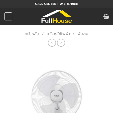
ข้าม
CALL CENTER : 043-571666
ไป
ยัง
เนื้อหา
หน้าหลัก
/
เครื่องใช้ไฟฟ้า
/
พัดลม