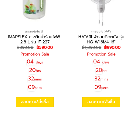
เครื่องใช้ไฟฟ้า
เครื่องใช้ไฟฟ้า
IMARFLEX กระติกน้ำร้อนไฟฟ้า
HATARI พัดลมติดผนัง รุ่น
2.8 L รุ่น IF-227
HG-W16M4 16″
Original
Current
Original
Current
฿
890.00
฿
590.00
฿
1,390.00
฿
990.00
price
price
price
price
Promotion Sale
Promotion Sale
was:
is:
was:
is:
฿890.00.
฿590.00.
฿1,390.00.
฿990.00
04
04
days
days
20
20
hrs
hrs
32
32
mins
mins
09
09
secs
secs
สอบถาม/สั่งซื้อ
สอบถาม/สั่งซื้อ