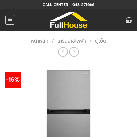
ข้าม
CALL CENTER : 043-571666
ไป
ยัง
เนื้อหา
หน้าหลัก
/
เครื่องใช้ไฟฟ้า
/
ตู้เย็น
-16%