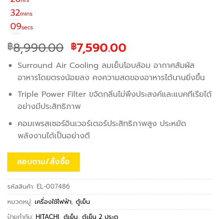
hrs
32
mins
09
secs
Original
Current
8,990.00
7,590.00
฿
฿
price
price
Surround Air Cooling ลมเย็นโอบล้อม อากาศสัมผัส
was:
is:
อาหารโดยตรงน้อยลง คงความสดของอาหารได้นานยิ่งขึ้น
฿8,990.00.
฿7,590.00.
Triple Power Filter ขจัดกลิ่นไม่พึงประสงค์และแบคทีเรียได้
อย่างมีประสิทธิภาพ
คอมเพรสเซอร์อินเวอร์เตอร์ประสิทธิภาพสูง ประหยัด
พลังงานได้เป็นอย่างดี
สอบถาม/สั่งซื้อ
รหัสสินค้า:
EL-007486
หมวดหมู่:
เครื่องใช้ไฟฟ้า
,
ตู้เย็น
ป้ายกำกับ:
HITACHI
,
ตู้เย็น
,
ตู้เย็น 2 ประตู