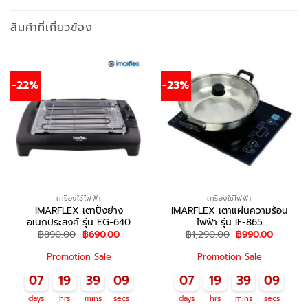
สินค้าที่เกี่ยวข้อง
-22%
-23%
เครื่องใช้ไฟฟ้า
เครื่องใช้ไฟฟ้า
IMARFLEX เตาปิ้งย่าง
IMARFLEX เตาแผ่นความร้อน
อเนกประสงค์ รุ่น EG-640
ไฟฟ้า รุ่น IF-865
Original
Current
Original
Current
฿
890.00
฿
690.00
฿
1,290.00
฿
990.00
price
price
price
price
was:
is:
was:
is:
Promotion Sale
Promotion Sale
฿890.00.
฿690.00.
฿1,290.00.
฿990.00
07
19
39
09
07
19
39
09
days
hrs
mins
secs
days
hrs
mins
secs