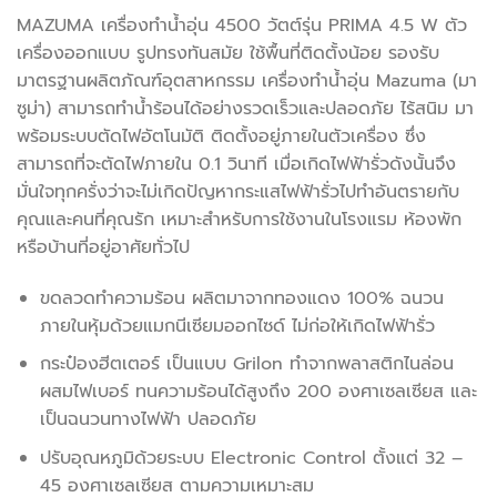
MAZUMA เครื่องทำน้ำอุ่น 4500 วัตต์รุ่น PRIMA 4.5 W ตัว
เครื่องออกแบบ รูปทรงทันสมัย ใช้พื้นที่ติดตั้งน้อย รองรับ
มาตรฐานผลิตภัณฑ์อุตสาหกรรม เครื่องทำน้ำอุ่น Mazuma (มา
ซูม่า) สามารถทำน้ำร้อนได้อย่างรวดเร็วและปลอดภัย ไร้สนิม มา
พร้อมระบบตัดไฟอัตโนมัติ ติดตั้งอยู่ภายในตัวเครื่อง ซึ่ง
สามารถที่จะตัดไฟภายใน 0.1 วินาที เมื่อเกิดไฟฟ้ารั่วดังนั้นจึง
มั่นใจทุกครั่งว่าจะไม่เกิดปัญหากระแสไฟฟ้ารั่วไปทำอันตรายกับ
คุณและคนที่คุณรัก เหมาะสำหรับการใช้งานในโรงแรม ห้องพัก
หรือบ้านที่อยู่อาศัยทั่วไป
ขดลวดทำความร้อน ผลิตมาจากทองแดง 100% ฉนวน
ภายในหุ้มด้วยแมกนีเซียมออกไซด์ ไม่ก่อให้เกิดไฟฟ้ารั่ว
กระป๋องฮีตเตอร์ เป็นแบบ Grilon ทำจากพลาสติกไนล่อน
ผสมไฟเบอร์ ทนความร้อนได้สูงถึง 200 องศาเซลเซียส และ
เป็นฉนวนทางไฟฟ้า ปลอดภัย
ปรับอุณหภูมิด้วยระบบ Electronic Control ตั้งแต่ 32 –
45 องศาเซลเซียส ตามความเหมาะสม