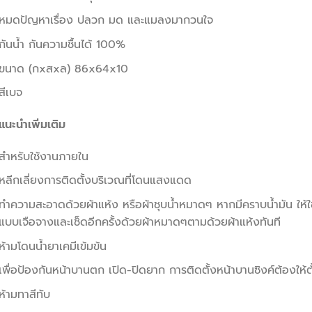
หมดปัญหาเรื่อง ปลวก มด และแมลงมากวนใจ
กันน้ำ กันความชื้นได้ 100%
ขนาด (กxสxล) 86x64x10
สีเบจ
แนะนำเพิ่มเติม
สำหรับใช้งานภายใน
หลีกเลี่ยงการติดตั้งบริเวณที่โดนแสงแดด
ทำความสะอาดด้วยผ้าแห้ง หรือผ้าชุบน้ำหมาดๆ หากมีคราบน้ำมัน ให้ใช
แบบเจือจางและเช็ดอีกครั้งด้วยผ้าหมาดๆตามด้วยผ้าแห้งทันที
ห้ามโดนน้ำยาเคมีเข้มข้น
เพื่อป้องกันหน้าบานตก เปิด-ปิดยาก การติดตั้งหน้าบานซิงค์ต้องให้ตั
ห้ามทาสีทับ