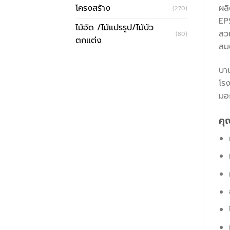
โครงสร้าง
ผล
(270)
EPS
ไม้อัด /ไม้แปรรูป/ไม้บัว
สว
(80)
ตกแต่ง
สม
บาน
โร
มอ
คุ