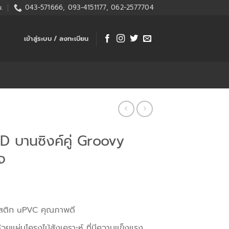
.
043-571666, 093-4151177, 062-2577704
เข้าสู่ระบบ / ลงทะเบียน
บานซิงค์คู่ Groovy
จ
สติก uPVC คุณภาพดี
ยแผ่นโครงไม้สังเคราะห์ ที่มีความแข็งแรง