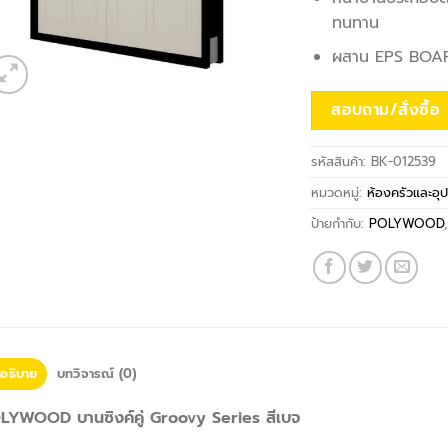
ทนทาน
ผสาน EPS BOARD
สอบถาม/สั่งซื้อ
รหัสสินค้า:
BK-012539
หมวดหมู่:
ห้องครัวและอุ
ป้ายกำกับ:
POLYWOOD
อธิบาย
บทวิจารณ์ (0)
LYWOOD บานซิงค์คู่ Groovy Series สีเบจ