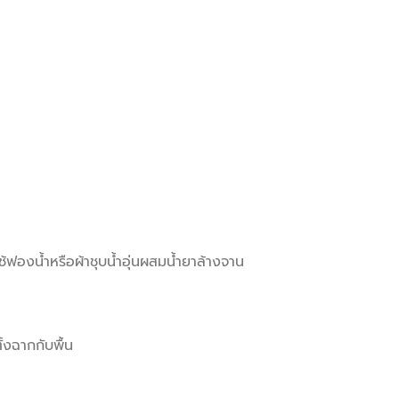
้ฟองน้ำหรือผ้าชุบน้ำอุ่นผสมน้ำยาล้างจาน
้งฉากกับพื้น