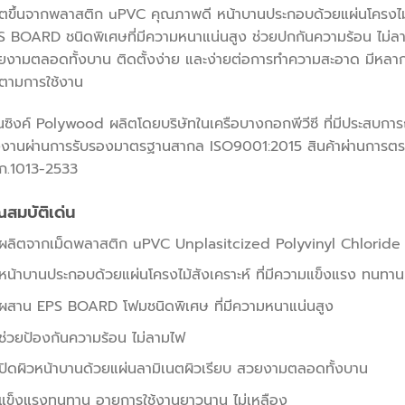
ิตขึ้นจากพลาสติก uPVC คุณภาพดี หน้าบานประกอบด้วยแผ่นโครงไม้
 BOARD ชนิดพิเศษที่มีความหนาแน่นสูง ช่วยปกกันความร้อน ไม่ลา
ยงามตลอดทั้งบาน ติดตั้งง่าย และง่ายต่อการทำความสะอาด มีหลาก
ตามการใช้งาน
ซิงค์ Polywood ผลิตโดยบริษัทในเครือบางกอกพีวีซี ที่มีประสบกา
งงานผ่านการรับรองมาตรฐานสากล ISO9001:2015 สินค้าผ่านการ
ก.1013-2533
ณสมบัติเด่น
ผลิตจากเม็ดพลาสติก uPVC Unplasitcized Polyvinyl Chloride 
หน้าบานประกอบด้วยแผ่นโครงไม้สังเคราะห์ ที่มีความแข็งแรง ทนทาน
ผสาน EPS BOARD โฟมชนิดพิเศษ ที่มีความหนาแน่นสูง
ช่วยป้องกันความร้อน ไม่ลามไฟ
ปิดผิวหน้าบานด้วยแผ่นลามิเนตผิวเรียบ สวยงามตลอดทั้งบาน
แข็งแรงทนทาน อายุการใช้งานยาวนาน ไม่เหลือง