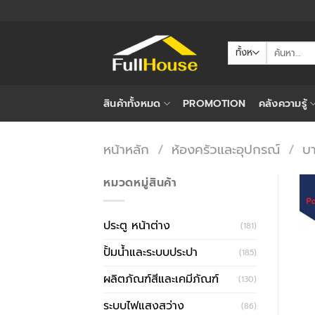
ข้าม
ไป
ยัง
ค้นหา:
เนื้อหา
สินค้าทั้งหมด
PROMOTION
คลังความรู้
หน้าหลัก
/
ห้องครัวและอุปกรณ์
/
บา
หมวดหมู่สินค้า
ประตู หน้าต่าง
(181)
ปั้มน้ำและระบบประปา
(185)
ผลิตภัณฑ์สีและเคมีภัณฑ์
(130)
ระบบไฟแสงสว่าง
(86)