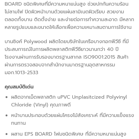
BOARD ชนิดพิเศษที่มีความหนาแน่นสูง ช่วยปกกันความร้อน
ไม่ลามไฟ ปิดผิวหน้าบานด้วยแผ่นลามิเนตผิวเรียบ สวยงาม
ตลอดทั้งบาน ติดตั้งง่าย และง่ายต่อการทำความสะอาด มีหลาก
หลายรูปแบบและขนาดให้เลือกเพื่อความเหมาะสมตามการใช้งาน
บานซิงค์ Polywood ผลิตโดยบริษัทในเครือบางกอกพีวีซี ที่มี
ประสบการณ์ในการผลิตพลาสติกพีวีซียาวนานกว่า 40 ปี
โรงงานผ่านการรับรองมาตรฐานสากล ISO9001:2015 สินค้า
ผ่านการตรวจสอบจากสำนักงานมาตรฐานอุตสาหกรรม
มอก.1013-2533
คุณสมบัติเด่น
ผลิตจากเม็ดพลาสติก uPVC Unplasitcized Polyvinyl
Chloride (Vinyl) คุณภาพดี
หน้าบานประกอบด้วยแผ่นโครงไม้สังเคราะห์ ที่มีความแข็งแรง
ทนทาน
ผสาน EPS BOARD โฟมชนิดพิเศษ ที่มีความหนาแน่นสูง