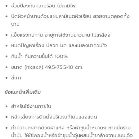
ช่วยป้องกันความร้อน ไม่ลามไฟ
ปิดผิวหน้าบานด้วยแผ่นลามิเนตผิวเรียบ สวยงามตลอดทั้ง
บาน
แข็งแรงทนทาน อายุการใช้งานยาวนาน ไม่เหลือง
หมดปัญหาเรื่อง ปลวก มด และแมลงมากวนใจ
กันน้ำ กันความชื้นได้ 100%
ขนาด (กxสxล) 49.5×75.5×10 cm.
สีเทา
ข้อแนะนำเพิ่มเติม
สำหรับใช้งานภายใน
หลีกเลี่ยงการติดตั้งบริเวณที่โดนแสงแดด
ทำความสะอาดด้วยผ้าแห้ง หรือผ้าชุบน้ำหมาดๆ หากมีคราบ
น้ำมัน ให้ใช้ฟองน้ำหรือผ้าชุบน้ำอุ่นผสมน้ำยาล้างจานแบบเจือ