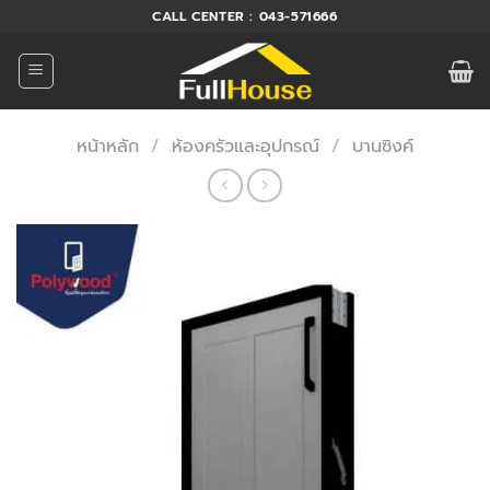
ข้าม
CALL CENTER : 043-571666
ไป
ยัง
เนื้อหา
หน้าหลัก
/
ห้องครัวและอุปกรณ์
/
บานซิงค์