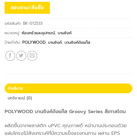
สอบถาม/สั่งซื้อ
รหัสสินค้า:
BK-012533
หมวดหมู่:
ห้องครัวและอุปกรณ์
,
บานซิงค์
ป้ายกำกับ:
POLYWOOD
,
บานซิงค์
,
บานซิงค์ถังแก๊ส
คำอธิบาย
บทวิจารณ์ (0)
POLYWOOD บานซิงค์ถังแก๊ส Groovy Series สีเทาสโตน
ผลิตขึ้นจากพลาสติก uPVC คุณภาพดี หน้าบานประกอบด้วย
แผ่นโครงไม้สังเคราะห์ที่มีความแข็งแรงทนทาน ผสาน EPS