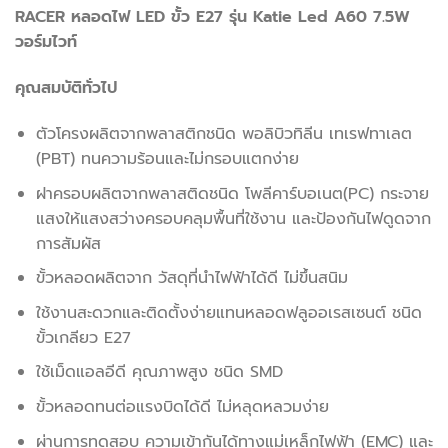
RACER หลอดไฟ LED ขั้ว E27 รุ่น Katie Led A60 7.5W
วอร์มไวท์
คุณสมบัติทั่วไป
ตัวโครงผลิตจากพลาสติกชนิด พอลิบิวทิลีน เทเรฟทาเลต
(PBT) ทนความร้อนและไม่กรอบแตกง่าย
ฝาครอบผลิตจากพลาสติดชนิด โพลีคาร์บอเนต(PC) กระจาย
แสงให้แสงสว่างครอบคลุมพื้นที่ใช้งาน และป้องกันไฟดูดจาก
การสัมผัส
ขั้วหลอดผลิตจาก วัสดุที่นำไฟฟ้าได้ดี ไม่ขึ้นสนิม
ใช้งานสะดวกและติดตั้งง่ายแทนหลอดฟลูออเรสเซนต์ ชนิด
ขั้วเกลียว E27
ใช้เม็ดแอลอีดี คุณภาพสูง ชนิด SMD
ขั้วหลอดทนต่อแรงบิดได้ดี ไม่หลุดหลวมง่าย
ผ่านการทดสอบ ความเข้ากันได้ทางแม่เหล็กไฟฟ้า (EMC) และ