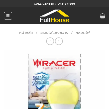
ข้าม
CALL CENTER : 043-571666
ไป
ยัง
เนื้อหา
หน้าหลัก
/
ระบบไฟแสงสว่าง
/
หลอดไฟ