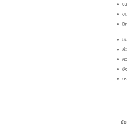
ชน
ขน
Br
ขน
ส่
คว
อั
กร
ข้อ