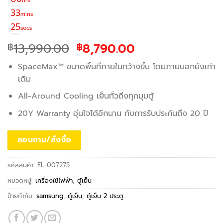
hrs
33
mins
25
secs
Original
Current
13,990.00
8,790.00
฿
฿
price
price
SpaceMax™ ขนาดพื้นที่ภายในกว้างขึ้น โดยภายนอกยังเท่า
was:
is:
เดิม
฿13,990.00.
฿8,790.00.
All-Around Cooling เย็นทั่วถึงทุกมุมตู้
20Y Warranty อุ่นใจได้อีกนาน กับการรับประกันถึง 20 ปี
สอบถาม/สั่งซื้อ
รหัสสินค้า:
EL-007275
หมวดหมู่:
เครื่องใช้ไฟฟ้า
,
ตู้เย็น
ป้ายกำกับ:
samsung
,
ตู้เย็น
,
ตู้เย็น 2 ประตู