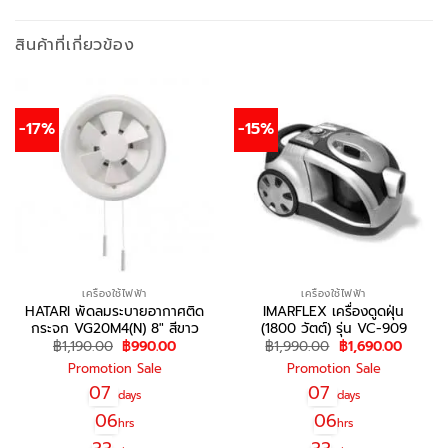
สินค้าที่เกี่ยวข้อง
-17%
-15%
เครื่องใช้ไฟฟ้า
เครื่องใช้ไฟฟ้า
HATARI พัดลมระบายอากาศติด
IMARFLEX เครื่องดูดฝุ่น
กระจก VG20M4(N) 8″ สีขาว
(1800 วัตต์) รุ่น VC-909
Original
Current
Original
Curren
฿
1,190.00
฿
990.00
฿
1,990.00
฿
1,690.00
price
price
price
price
Promotion Sale
Promotion Sale
was:
is:
was:
is:
฿1,190.00.
฿990.00.
฿1,990.00.
฿1,690.
07
07
days
days
06
06
hrs
hrs