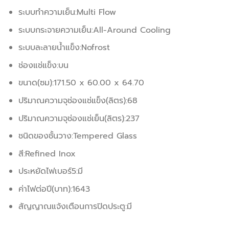
ระบบทำความเย็น:Multi Flow
ระบบกระจายความเย็น:All-Around Cooling
ระบบละลายน้ำแข็ง:Nofrost
ช่องแช่แข็ง:บน
ขนาด(ซม):171.50 x 60.00 x 64.70
ปริมาณความจุช่องแช่แข็ง(ลิตร):68
ปริมาณความจุช่องแช่เย็น(ลิตร):237
ชนิดของชั้นวาง:Tempered Glass
สี:Refined Inox
ประหยัดไฟเบอร์5:มี
ค่าไฟต่อปี(บาท):1643
สัญญาณแจ้งเตือนการปิดประตู:มี