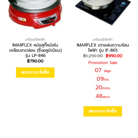
เครื่องใช้ไฟฟ้า
เครื่องใช้ไฟฟ้า
IMARFLEX หม้อสุกี้หม้อใน
IMARFLEX เตาแผ่นความร้อน
เคลือบเทปล่อน (ซึ้งอลูมิเนียม)
ไฟฟ้า รุ่น IF-865
รุ่น LP-846
Original
Current
฿
1,290.00
฿
990.00
price
price
฿
790.00
Promotion Sale
was:
is:
฿1,290.00.
฿990.00
07
days
สอบถาม/สั่งซื้อ
09
hrs
20
mins
48
secs
สอบถาม/สั่งซื้อ