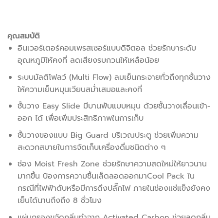
คุณสมบัติ
อินเวอร์เตอร์คอมเพรสเซอร์แบบดิจิตอล ช่วยรักษาระดับ
อุณหภูมิให้คงที่ ลดเสียงรบกวนให้เหลือน้อย
ระบบมัลติโฟลว์ (Multi Flow) ลมเย็นกระจายทั่วถึงทุกชั้นวาง
ให้ความเย็นหมุนเวียนสม่ำเสมอและคงที่
ชั้นวาง Easy Slide มีบานพับแบบหมุน ด้วยชั้นวางเลื่อนเข้า-
ออก ได้ เพื่อเพิ่มประสิทธิภาพในการเก็บ
ชั้นวางของแบบ Big Guard บริเวณประตู ช่วยเพิ่มความ
สะดวกสบายในการจัดเก็บเครื่องดื่มชนิดต่าง ๆ
ช่อง Moist Fresh Zone ช่วยรักษาความสดใหม่ให้ยาวนาน
มากขึ้น ป้องการความชื้นเล็ดลอดออกมาCool Pack ใน
กรณีที่ไฟฟ้าดับหรือมีการดึงปลั๊กไฟ ภายในช่องแช่แข็งยังคง
เย็นได้นานถึงถึง 8 ชั่วโมง
แผ่นกรองขจัดกลิ่นทำจาก Activated Carbon ช่วยลดกลิ่น