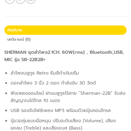
คำอธิบาย
บทวิจารณ์ (0)
SHERMAN ชุดลำโพง2.1CH. 60W(rms) , Bluetooth,USB,
MIC รุ่น SB-22B2B+
ลำโพงบลูทูธ Retro ธีมสีดำเข้มขรึม
ดอกลำโพง 3 นิ้ว 2 ดอก กำลังขับ 30 วัตต์
ฟังเพลงออนไลน์ ผ่านบลูทูธไร้สาย “Sherman-22B” รับส่ง
สัญญาณได้ไกล 10 เมตร
USB รองรับไฟล์เพลง MP3 พร้อมด้วยปุ่มคอนโทรล
ปุ่มวอลุ่มแบบมือหมุน ปรับระดับเสียง (Volume), เสียง
แหลม (Treble) และเสียงเบส (Bass)