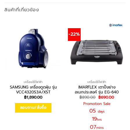
สินค้าที่เกี่ยวข้อง
-22%
เครื่องใช้ไฟฟ้า
เครื่องใช้ไฟฟ้า
SAMSUNG เครื่องดูดฝุ่น รุ่น
IMARFLEX เตาปิ้งย่าง
VCC4320S3A/XST
อเนกประสงค์ รุ่น EG-640
Original
Current
฿
1,890.00
฿
890.00
฿
690.00
price
price
Promotion Sale
was:
is:
สอบถาม/สั่งซื้อ
฿890.00.
฿690.00
05
days
19
hrs
07
mins