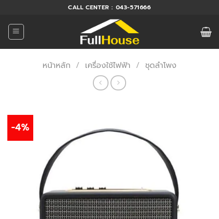
ข้าม
CALL CENTER : 043-571666
ไป
ยัง
เนื้อหา
หน้าหลัก
/
เครื่องใช้ไฟฟ้า
/
ชุดลำโพง
-4%