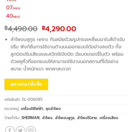
hrs
07
mins
40
secs
Original
Current
4,490.00
4,290.00
฿
฿
price
price
ลำโพงบลูทูธ retro ทันสมัยด้วยรูปทรงเหลี่ยมมาในสีดำเข้ม
was:
is:
ขรึม ฟังก์ชั่นการใช้งานด้านบนออกแบบได้อย่างลงตัว ทั้ง
฿4,490.00.
฿4,290.00.
ลูกบิดปรับเสียงและสวิตซ์เปิดปิด มีแบตเตอรรี่ในตัว พร้อม
ด้วยหูหิ้วที่ออกแบบให้สามารถใช้งานนอกสถานที่ได้อย่าง
สบาย น้ำหนักเบา พกพาสะดวก
สอบถาม/สั่งซื้อ
รหัสสินค้า:
EL-006085
หมวดหมู่:
เครื่องใช้ไฟฟ้า
,
ชุดลำโพง
ป้ายกำกับ:
SHERMAN
,
ลำโพง
,
ลำโพงบลูทูธ
,
ลำโพงไร้สาย
,
เครื่องเสียง