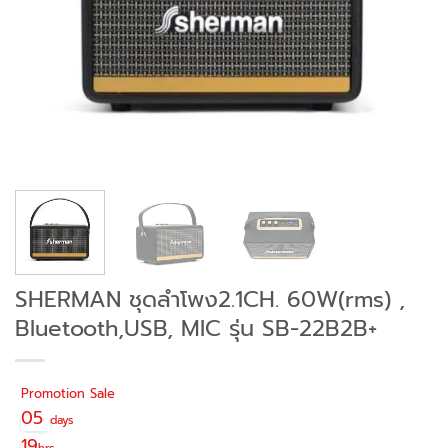
SHERMAN ชุดลำโพง2.1CH. 60W(rms) ,
Bluetooth,USB, MIC รุ่น SB-22B2B+
Promotion Sale
05
days
19