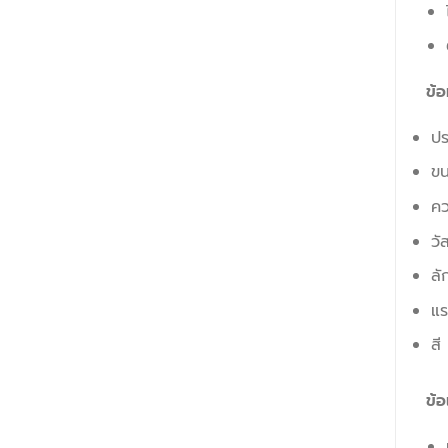
ข้อ
ปร
ขน
ค
วั
ลั
แร
สี
ข้อ