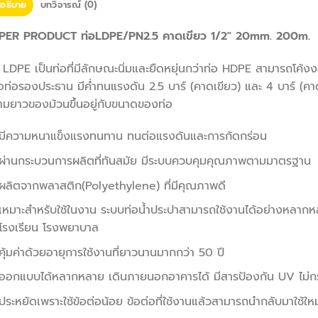
อธิบาย
บทวิจารณ์ (0)
PER PRODUCT ท่อLDPE/PN2.5 คาดเขียว 1/2″ 20mm. 200m.
อ LDPE
เป็นท่อที่มีลักษณะนิ่มและยืดหยุ่นกว่าท่อ HDPE สามารถโค้งง
อท่อรองประธาน มีค่ำทนแรงดัน 2.5 บาร์ (คาดเขียว) และ 4 บาร์ (คาด
ามยาวของม้วนขึ้นอยู่กับขนาดของท่อ
มีความหนาแข็งแรงทนทาน ทนต่อแรงดันและการกัดกร่อน
ผ่านกระบวนการผลิตที่ทันสมัย มีระบบควบคุมคุณภาพตามมาตรฐาน
ผลิตจากพลาสติก(Polyethylene) ที่มีคุณภาพดี
เหมาะสำหรับใช้ในงาน ระบบท่อน้ำประปาสามารถใช้งานได้อย่างหลากห
โรงเรียน โรงพยาบาล
คุ้มค่าด้วยอายุการใช้งานที่ยาวนานมากกว่า 50 ปี
ออกแบบได้หลากหลาย เดินภายนอกอาคารได้ มีสารป้องกัน UV ไม
ประหยัดเพราะใช้ข้อต่อน้อย ข้อต่อที่ใช้งานแล้วสามารถนำกลับมาใช้ใหม