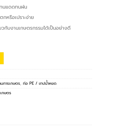
น ทนแดดทนฝน
แตกหรือเปราะง่าย
ี่ยวกับงานเกษตรกรรมได้เป็นอย่างดี
งานการเกษตร
,
ท่อ PE / เทปน้ำหยด
อเกษตร