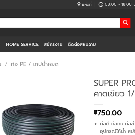
แผ่นที่
08:00 - 18.00 น
HOME SERVICE
สมัครงาน
ติดต่อสอบถาม
ร
/
ท่อ PE / เทปน้ำหยด
SUPER PR
คาดเขียว 
750.00
฿
ท่อดี ท่อทน ท่อส
อุปกรณ์ไห้น้ำ สป