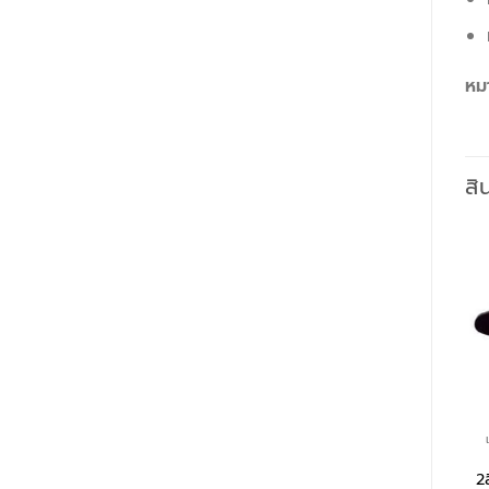
หม
สิ
2