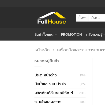
ข้าม
ไป
ยัง
ค้นหา:
เนื้อหา
สินค้าทั้งหมด
PROMOTION
คลังความรู้
หน้าหลัก
/
เครื่องมือและงานการเกษต
หมวดหมู่สินค้า
ประตู หน้าต่าง
(181)
ปั้มน้ำและระบบประปา
(185)
ผลิตภัณฑ์สีและเคมีภัณฑ์
(130)
ระบบไฟแสงสว่าง
(86)