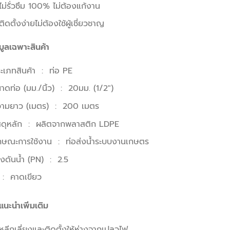
ไม่รั่วซึม 100% ไม่ต้องแก้งาน
ติดตั้งง่ายไม่ต้องใช้ผู้เชี่ยวชาญ
มูลเฉพาะสินค้า
ะเภทสินค้า : ท่อ PE
าดท่อ (มม./นิ้ว) : 20มม. (1/2″)
วามยาว (เมตร) : 200 เมตร
สดุหลัก : ผลิตจากพลาสติก LDPE
กษณะการใช้งาน : ท่อส่งน้ำระบบงานเกษตร
งดันน้ำ (PN) : 2.5
 : คาดเขียว
แนะนำเพิ่มเติม
หลีกเลี่ยงและติดตั้งให้ห่างจากเปลวไฟ