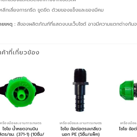
หลีกเลี่ยงการกรีด ขูดขีด ด้วยของแข็งและของมีคม
ายเหตุ :
สีของผลิตภัณฑ์ที่แสดงบนเว็บไซต์ อาจมีความแตกต่างกัน
นค้าที่เกี่ยวข้อง
เครื่องมือและงานการเกษตร
เครื่องมือและงานการเกษตร
เครื่องมื
ไชโย น้ำหยดจานบิน
ไชโย ข้อต่อตรงเกลียว
ไชโย ข้อ
ลิตร/ชม. (371-1) (10ชิ้น/
นอก PE (5ชิ้น/แพ็ค)