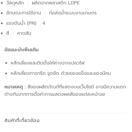
วัสดุหลัก : ผลิตจากพลาสติก LDPE
ลักษณะการใช้งาน : ท่อส่งน้ำระบบงานเกษตร
แรงดันน้ำ (PN) : 4
สี : คาดส้ม
ข้อแนะนำเพิ่มเติม
หลีกเลี่ยงและติดตั้งให้ห่างจากเปลวไฟ
หลีกเลี่ยงการกรีด ขูดขีด ด้วยของแข็งและของมีคม
หมายเหตุ :
สีของผลิตภัณฑ์ที่แสดงบนเว็บไซต์ อาจมีความแตก
ต่างกันจากการตั้งค่าการแสดงผลสีของแต่ละหน้าจอ
สินค้าที่เกี่ยวข้อง