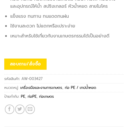
และอุปกรณ์ไห้น้ำ สปริงเกลอร์ หัวน้ำหยด สายไมโคร
แข็งแรง ทนทาน ทนแดดทนฝน
ใช้งานสะดวก ไม่แตกหรือเปราะง่าย
เหมาะสำหรับใช้เกี่ยวกับงานเกษตรกรรมได้เป็นอย่างดี
สอบถาม/สั่งซื้อ
รหัสสินค้า:
AW-003427
หมวดหมู่:
เครื่องมือและงานการเกษตร
,
ท่อ PE / เทปน้ำหยด
ป้ายกำกับ:
PE
,
ท่อPE
,
ท่อเกษตร