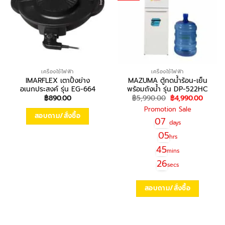
เครื่องใช้ไฟฟ้า
เครื่องใช้ไฟฟ้า
IMARFLEX เตาปิ้งย่าง
MAZUMA ตู้กดน้ำร้อน-เย็น
อเนกประสงค์ รุ่น EG-664
พร้อมถังน้ำ รุ่น DP-522HC
Original
Curren
฿
890.00
฿
5,990.00
฿
4,990.00
price
price
Promotion Sale
was:
is:
สอบถาม/สั่งซื้อ
฿5,990.00.
฿4,990
07
days
05
hrs
45
mins
26
secs
สอบถาม/สั่งซื้อ