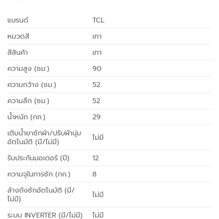
แบรนด์
TCL
หมวดสี
เทา
สีสินค้า
เทา
ความสูง (ซม.)
90
ความกว้าง (ซม.)
52
ความลึก (ซม.)
52
น้ำหนัก (กก.)
29
เติมน้ำยาซักผ้า/ปรับผ้านุ่ม
ไม่มี
อัตโนมัติ (มี/ไม่มี)
รับประกันมอเตอร์ (ปี)
12
ความจุในการซัก (กก.)
8
ล้างถังซักอัตโนมัติ (มี/
ไม่มี
ไม่มี)
ระบบ INVERTER (มี/ไม่มี)
ไม่มี