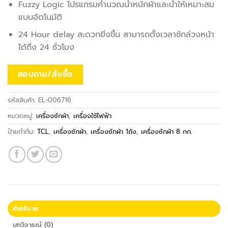
Fuzzy Logic โปรแกรมคำนวณน้ำหนักผ้าและน้ำให้เหมาะสม
แบบอัตโนมัติ
24 Hour delay สะดวกยิ่งขึ้น สามารถตั้งเวลาซักล่วงหน้า
ได้ถึง 24 ชั่วโมง
สอบถาม/สั่งซื้อ
รหัสสินค้า:
EL-006716
หมวดหมู่:
เครื่องซักผ้า
,
เครื่องใช้ไฟฟ้า
ป้ายกำกับ:
TCL
,
เครื่องซักผ้า
,
เครื่องซักผ้า 1ถัง
,
เครื่องซักผ้า 8 กก.
คำอธิบาย
บทวิจารณ์ (0)