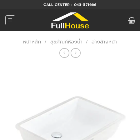
ข้าม
CALL CENTER : 043-571666
ไป
ยัง
เนื้อหา
หน้าหลัก
/
สุขภัณฑ์ห้องน้ำ
/
อ่างล้างหน้า