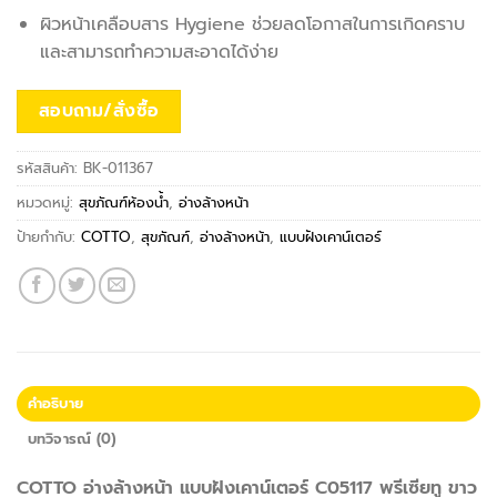
ผิวหน้าเคลือบสาร Hygiene ช่วยลดโอกาสในการเกิดคราบ
และสามารถทำความสะอาดได้ง่าย
สอบถาม/สั่งซื้อ
รหัสสินค้า:
BK-011367
หมวดหมู่:
สุขภัณฑ์ห้องน้ำ
,
อ่างล้างหน้า
ป้ายกำกับ:
COTTO
,
สุขภัณฑ์
,
อ่างล้างหน้า
,
แบบฝังเคาน์เตอร์
คำอธิบาย
บทวิจารณ์ (0)
COTTO อ่างล้างหน้า แบบฝังเคาน์เตอร์ C05117 พรีเซียทู ขาว