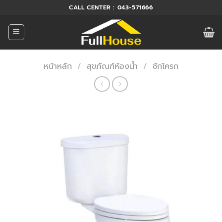
ข้าม
CALL CENTER : 043-571666
ไป
ยัง
เนื้อหา
หน้าหลัก
/
สุขภัณฑ์ห้องน้ำ
/
ชักโครก