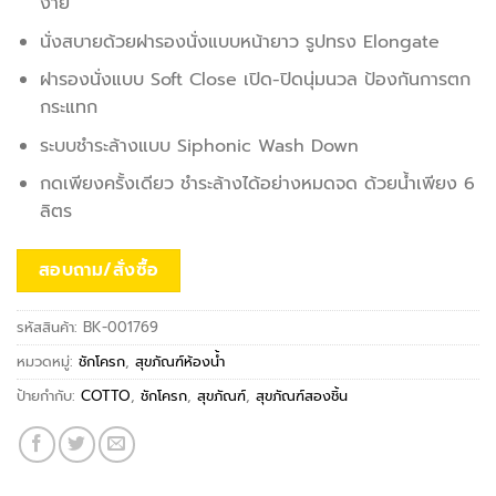
ง่าย
นั่งสบายด้วยฝารองนั่งแบบหน้ายาว รูปทรง Elongate
ฝารองนั่งแบบ Soft Close เปิด-ปิดนุ่มนวล ป้องกันการตก
กระแทก
ระบบชำระล้างแบบ Siphonic Wash Down
กดเพียงครั้งเดียว ชำระล้างได้อย่างหมดจด ด้วยน้ำเพียง 6
ลิตร
สอบถาม/สั่งซื้อ
รหัสสินค้า:
BK-001769
หมวดหมู่:
ชักโครก
,
สุขภัณฑ์ห้องน้ำ
ป้ายกำกับ:
COTTO
,
ชักโครก
,
สุขภัณฑ์
,
สุขภัณฑ์สองชิ้น