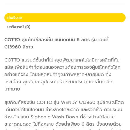
คำอธิบาย
บทวิจารณ์ (0)
COTTO สุขภัณฑ์สองชิ้น แบบกดบน 6 ลิตร รุ่น เวนดี้
C13960 สีขาว
COTTO แบรนด์ชั้นนำที่ไม่หยุดพัฒนาเทคโนโลยีการผลิตที่ทัน
สมัย เพื่อสินค้าที่ตอบสนองความต้องการของผู้บริโภคทั่วโลก
อย่างแท้จริง โดยผลิตสินค้าคุณภาพหลากหลายชนิด ทั้ง
กระเบื้อง สุขภัณฑ์ อุปกรณ์ครัว ระบบประปา และอื่นๆ อีก
มากมาย
สุขภัณฑ์สองชิ้น COTTO รุ่น WENDY C13960 รูปลักษณ์โดด
เด่นด้วยดีไซน์โค้งมน ชำระล้างได้สะอาด และรวดเร็ว ด้วยระบบ
ชำระล้างแบบ Siphonic Wash Down ที่ชำระล้างได้อย่าง
สะอาดหมดจด ไม่ทิ้งคราบ ด้วยน้ำเพียง 6 ลิตร นั่งสบายด้วย