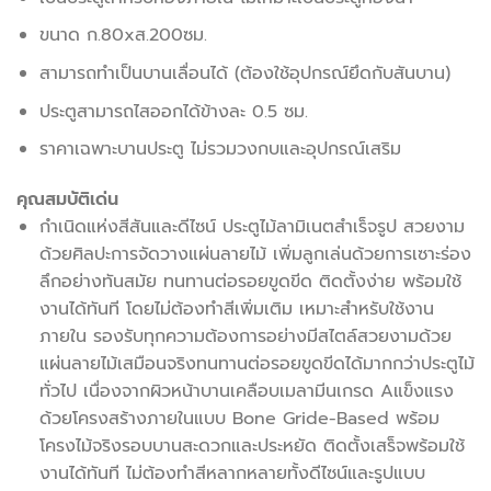
ขนาด ก.80xส.200ซม.
สามารถทำเป็นบานเลื่อนได้ (ต้องใช้อุปกรณ์ยึดกับสันบาน)
ประตูสามารถไสออกได้ข้างละ 0.5 ซม.
ราคาเฉพาะบานประตู ไม่รวมวงกบและอุปกรณ์เสริม
คุณสมบัติเด่น
กำเนิดแห่งสีสันและดีไซน์ ประตูไม้ลามิเนตสำเร็จรูป สวยงาม
ด้วยศิลปะการจัดวางแผ่นลายไม้ เพิ่มลูกเล่นด้วยการเซาะร่อง
ลึกอย่างทันสมัย ทนทานต่อรอยขูดขีด ติดตั้งง่าย พร้อมใช้
งานได้ทันที โดยไม่ต้องทำสีเพิ่มเติม เหมาะสำหรับใช้งาน
ภายใน รองรับทุกความต้องการอย่างมีสไตล์สวยงามด้วย
แผ่นลายไม้เสมือนจริงทนทานต่อรอยขูดขีดได้มากกว่าประตูไม้
ทั่วไป เนื่องจากผิวหน้าบานเคลือบเมลามีนเกรด Aแข็งแรง
ด้วยโครงสร้างภายในแบบ Bone Gride-Based พร้อม
โครงไม้จริงรอบบานสะดวกและประหยัด ติดตั้งเสร็จพร้อมใช้
งานได้ทันที ไม่ต้องทำสีหลากหลายทั้งดีไซน์และรูปแบบ